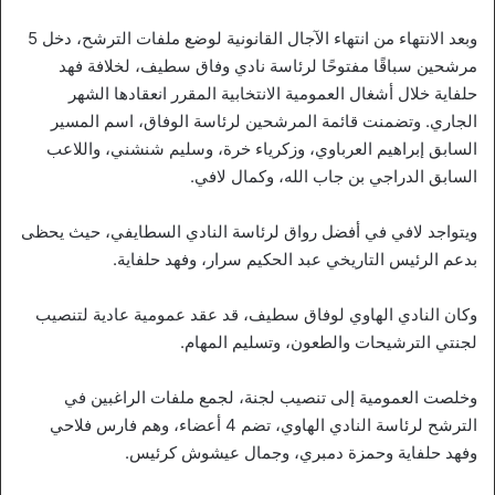
وبعد الانتهاء من انتهاء الآجال القانونية لوضع ملفات الترشح، دخل 5
مرشحين سباقًا مفتوحًا لرئاسة نادي وفاق سطيف، لخلافة فهد
حلفاية خلال أشغال العمومية الانتخابية المقرر انعقادها الشهر
الجاري. وتضمنت قائمة المرشحين لرئاسة الوفاق، اسم المسير
السابق إبراهيم العرباوي، وزكرياء خرة، وسليم شنشني، واللاعب
السابق الدراجي بن جاب الله، وكمال لافي.
ويتواجد لافي في أفضل رواق لرئاسة النادي السطايفي، حيث يحظى
بدعم الرئيس التاريخي عبد الحكيم سرار، وفهد حلفاية.
وكان النادي الهاوي لوفاق سطيف، قد عقد عمومية عادية لتنصيب
لجنتي الترشيحات والطعون، وتسليم المهام.
وخلصت العمومية إلى تنصيب لجنة، لجمع ملفات الراغبين في
الترشح لرئاسة النادي الهاوي، تضم 4 أعضاء، وهم فارس فلاحي
وفهد حلفاية وحمزة دمبري، وجمال عيشوش كرئيس.