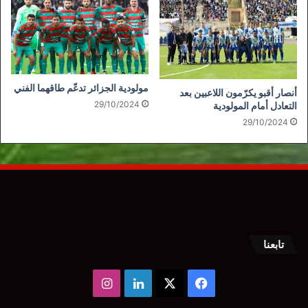
مولودية الجزائر تدعّم طاقهما الفني
أنصار أقبو يكرّمون اللاعبين بعد
29/10/2024
التعادل أمام المولودية
29/10/2024
تابعنا
‫X
فيسبوك
لينكدإن
انستقرام