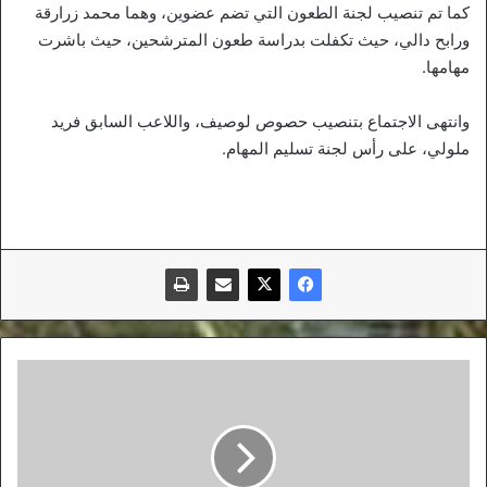
كما تم تنصيب لجنة الطعون التي تضم عضوين، وهما محمد زرارقة
ورابح دالي، حيث تكفلت بدراسة طعون المترشحين، حيث باشرت
مهامها.
وانتهى الاجتماع بتنصيب حصوص لوصيف، واللاعب السابق فريد
ملولي، على رأس لجنة تسليم المهام.
محياوي
يطرد
بلقروي
نهائيا
ويتهمه
بالتحريض