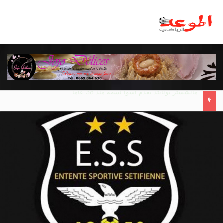
بيلينغهام.. ظالم أم مظلوم في ريال مدريد؟