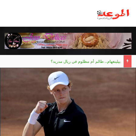
بيلينغهام.. ظالم أم مظلوم في ريال مدريد؟