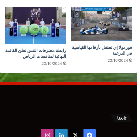
فورمولا إي تحتفل بأرقامها القياسية
رابطة محترفات التنس تعلن القائمة
في الدرعية
النهائية لمنافسات الرياض
23/10/2024
23/10/2024
تابعنا
‫X
فيسبوك
لينكدإن
انستقرام