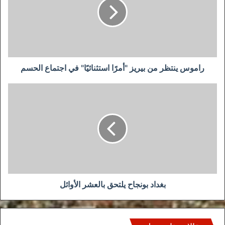
بيريز
"أمرًا
استثنائيًا"
في
اجتماع
الحسم
راموس ينتظر من بيريز "أمرًا استثنائيًا" في اجتماع الحسم
بغداد
بونجاح
يلتحق
بالعشر
الأوائل
بغداد بونجاح يلتحق بالعشر الأوائل