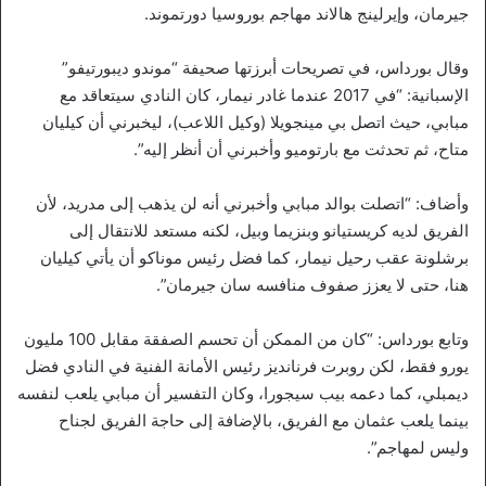
جيرمان، وإيرلينج هالاند مهاجم بوروسيا دورتموند.
وقال بورداس، في تصريحات أبرزتها صحيفة “موندو ديبورتيفو”
الإسبانية: “في 2017 عندما غادر نيمار، كان النادي سيتعاقد مع
مبابي، حيث اتصل بي مينجويلا (وكيل اللاعب)، ليخبرني أن كيليان
متاح، ثم تحدثت مع بارتوميو وأخبرني أن أنظر إليه”.
وأضاف: “اتصلت بوالد مبابي وأخبرني أنه لن يذهب إلى مدريد، لأن
الفريق لديه كريستيانو وبنزيما وبيل، لكنه مستعد للانتقال إلى
برشلونة عقب رحيل نيمار، كما فضل رئيس موناكو أن يأتي كيليان
هنا، حتى لا يعزز صفوف منافسه سان جيرمان”.
وتابع بورداس: “كان من الممكن أن تحسم الصفقة مقابل 100 مليون
يورو فقط، لكن روبرت فرنانديز رئيس الأمانة الفنية في النادي فضل
ديمبلي، كما دعمه بيب سيجورا، وكان التفسير أن مبابي يلعب لنفسه
بينما يلعب عثمان مع الفريق، بالإضافة إلى حاجة الفريق لجناح
وليس لمهاجم”.