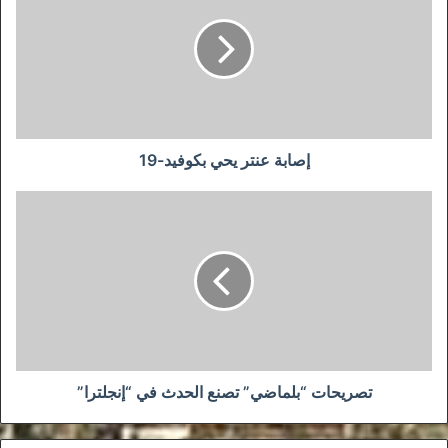
يحي
بكوفيد-19
إصابة عنتر يحي بكوفيد-19
تصريحات
“بلماضي”
تصنع
الحدث
في
“إنجلترا”
تصريحات “بلماضي” تصنع الحدث في “إنجلترا”