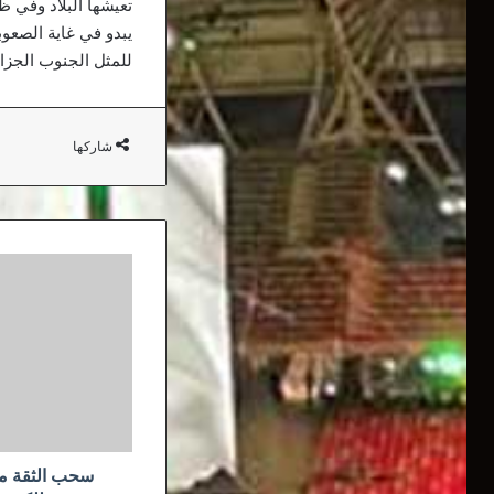
تعيشها البلاد وفي ظ
يبدو في غاية الصعوب
للمثل الجنوب الجزا
شاركها
سحب
الثقة
من
رئيس
الاتحادية
الجزائرية
للكرة
الحديدية
محمد
شرع
سحب الثقة من 