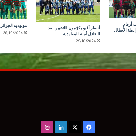
 أرقام
مولودية الجزائر 
أنصار أقبو يكرّمون اللاعبين بعد
ابطة الأبطال
29/10/2024
التعادل أمام المولودية
29/10/2024
‫X
فيسبوك
لينكدإن
انستقرام