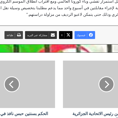
ل استمرار تفشي وباء كورونا العالمي ومع اقتراب انطلاق الموسم الكروي 
ة لإجراء مقابلتين في أسبوع واحد مما يدعم مطلبنا بتخصيص وسيلة نقل است
ئري وذلك حتى يتمكن لاعبو الرديف من مزاولة دراستهم.”
فيسبوك
‫X
مشاركة عبر البريد
طباعة
الحكم
بسنتين
حبس
نافذ
في
حق
ربوح
حداد
رئيس الاتحادية الجزائرية
الحكم بسنتين حبس نافذ في 