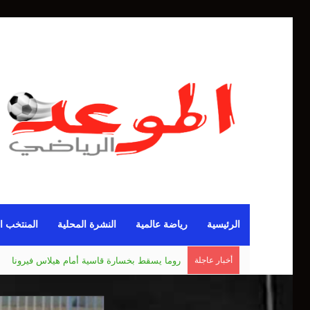
الرئيسية
رياضة عالمية
النشرة المحلية
المنتخب ا
أخبار عاجلة
مانشستر يونايتد يقدم أسوأ نسخة منذ 38 عاما