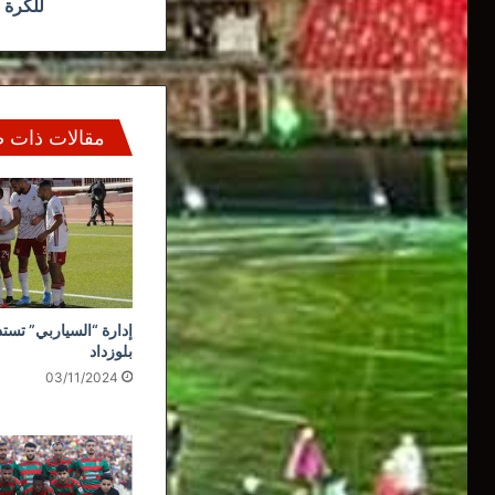
للكرة 
مقالات ذات 
إدارة “السياربي” تستذ
بلوزداد
03/11/2024