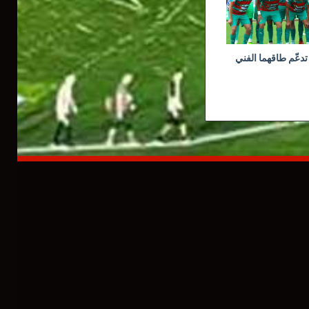
تدعّم طاقهما الفني