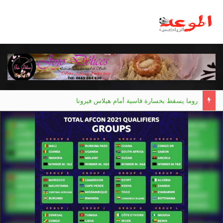
مانشستر يونايتد يقدم أسوأ نسخة منذ 38 عاما