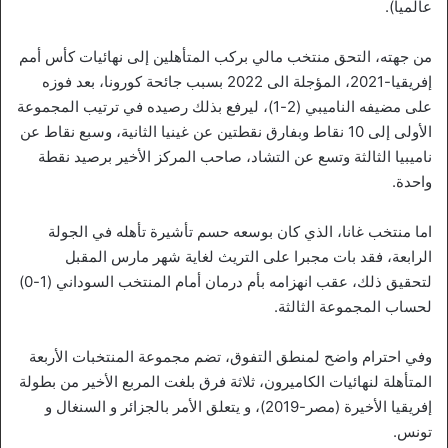
عالميا).
من جهته، التحق منتخب مالي بركب المتأهلين إلى نهائيات كأس أمم
إفريقيا-2021، المؤجلة الى 2022 بسبب جائحة كورونا، بعد فوزه
على مضيفه الناميبي (2-1)، ليرفع بذلك رصيده في ترتيب المجموعة
الأولى إلى 10 نقاط وبفارق نقطتين عن غينيا الثانية، وسبع نقاط عن
ناميبيا الثالثة وتسع عن التشاد، صاحب المركز الأخير برصيد نقطة
واحدة.
اما منتخب غانا، الذي كان بوسعه حسم تأشيرة تأهله في الجولة
الرابعة، فقد بات مجبرا على التريث لغاية شهر مارس المقبل
لتحقيق ذلك، عقب انهزامه بأم درمان أمام المنتخب السوداني (1-0)
لحساب المجموعة الثالثة.
وفي احترام واضح لمنطق التفوق، تضم مجموعة المنتخبات الأربعة
المتأهلة لنهائيات الكاميرون، ثلاثة فرق بلغت المربع الأخير من بطولة
إفريقيا الأخيرة (مصر-2019)، و يتعلق الأمر بالجزائر و السنغال و
تونس.