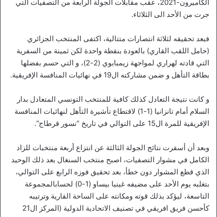
الكاميرون-2021، عقب مقابلات الجولة الرابعة من التصفيات التي
جرت من الأحد الى الثلاثاء.
فبعد تحقيقه لثلاثة انتصارات متتالية، اكتفى المنتخب الجزائري
(حامل اللقب القاري) بالعودة بنقطة واحدة لكن ثمينة من السفرية
التي قادته لهراري لمواجهة زيمبابوي (2-2)، و التي حسم بفضلها
بطاقة التأهل و ضمن مشاركته ال19 في نهائيات المنافسة الإفريقية.
و كانت نتيجة التعادل كذلك كافية للمنتخب التونسي المتعادل بدار
السلام أمام تانزانيا (1-1) لاقتطاع تأشيرة التأهل لنهائيات المنافسة
الإفريقية للمرة ال15 على التوالي في تاريخ “نسور قرطاج”.
وبعد أن أسفرت نتائج الجولة الثالثة عن انتزاع أربعة منتخبات للزاد
الكامل في مشوار التصفيات، اصبح منتخب السنغال بعد ذلك الوحيد
الذي قطع المشوار دون خطأ، بعد تحقيق فوزه الرابع على التوالي،
بتغلبه يوم الأحد على مضيفه غينيا بيساو (1-0) لحسابالمجموعة
التاسعة، ليؤكد بذلك قوته ومكانته على الساحة القارية وترتيبه
كأحسن فريق افريقي في تصنيف الاتحادية الدولية (المركز ال21