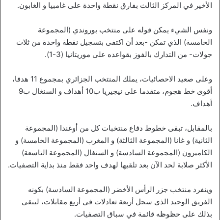
الأخير في المركز الثالث بفارق نقطة واحدة على غامبيا و الغابون.
ونفس الشيء يمكن قوله على منتخب بوروندي (المجموعة
الخامسة) الذي تمكن -بعد أن اكتفى بتسجيل نقطة واحدة من ثلاث
جولات- من التدارك بالفوز بقواعده على موريتانيا (3-1).
وعلى صعيد الاحصائيات، يملك المنتخب الجزائري بمجموع 11 هدفا،
أقوى خط هجوم، متقدما على نيجيريا ب10 أهداف و السنغال ب9
أهداف.
بالمقابل، تبقى خطوط دفاع منتخبات كل من أوغندا (المجموعة
الثانية) و غانا (المجموعة الثالثة) و المغرب (المجموعة الخامسة) و
الكاميرون (المجموعة السادسة) و السنغال (المجموعة التاسعة)
الأكثر صلابة لحد الآن بعد تلقيها لهدف واحد فقط منذ بداية التصفيات.
وينفرد منتخب جزر الرأس الأخضر (المجموعة السادسة) بكونه
الفريق الوحيد الذي سجل أربعة تعادلات في أربع مقابلات، ليبقي
بذلك على حظوظه قائمة في سباق التصفيات.