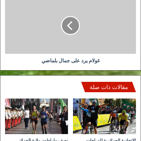
غولام
يرد
على
جمال
بلماضي
غولام يرد على جمال بلماضي
مقالات ذات صلة
الاتحادية الجزائرية للدراجات..
نصف ماراطون ولاية الجزائر