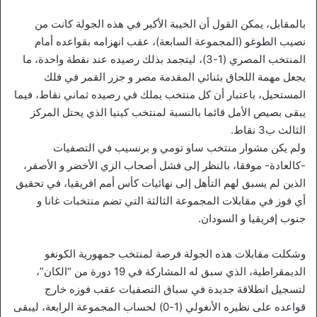
بالمقابل، يمكن القول أن الخيبة الأكبر في هذه الجولة كانت من
نصيب الطوغو (المجموعة السابعة)، عقب انهزامه بقواعده أمام
المنتخب المصري (1-3)، ليتجمد بذلك رصيده عند نقطة واحدة، ما
يجعل مهمة اللحاق بثنائي المقدمة مصر و جزر القمر في فلك
المستحيل، باعتبار أن كل منتخب يملك في رصيده ثماني نقاط، فيما
يبقى بصيص الأمل قائما بالنسبة لمنتخب كينيا الذي يحتل المركز
الثالث ب3 نقاط.
ولم يكن مشوار منتخب ساو تومي و برنسيب في التصفيات
-كالعادة- موفقا، بالنظر إلى فشل أصحاب الزي الأخضر و الأصفر،
الذين لم يسبق لهم التأهل إلى نهائيات كأس أمم افريقيا، في تحقيق
أي فوز في مقابلات المجموعة الثالثة التي تضم منتخبات غانا و
جنوب إفريقيا و السودان.
وشكلت مقابلات هذه الجولة فرصة لمنتخب جمهورية الكونغو
الديمقراطية، الذي سبق له المشاركة في 19 دورة من “الكان”،
لتسجيل انطلاقة جديدة في سباق التصفيات عقب فوزه خارج
قواعده على نظيره الأنغولي (1-0) لحساب المجموعة الرابعة، ليبقى