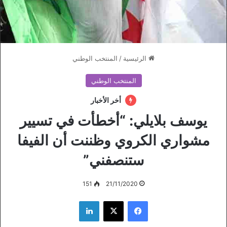
الرئيسية
/
المنتخب الوطني
المنتخب الوطني
أخر الأخبار
يوسف بلايلي: “أخطأت في تسيير
مشواري الكروي وظننت أن الفيفا
ستنصفني”
151
21/11/2020
فيسبوك
‫X
لينكدإن