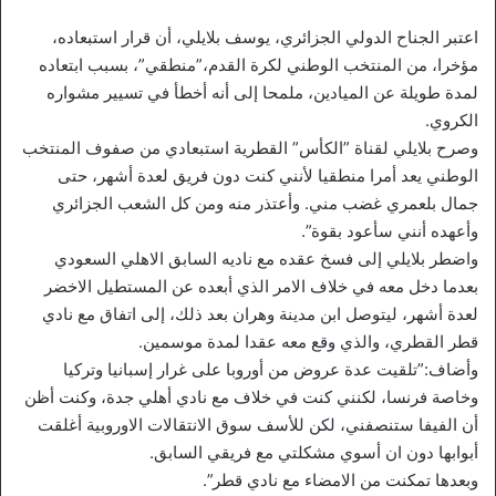
اعتبر الجناح الدولي الجزائري، يوسف بلايلي، أن قرار استبعاده،
مؤخرا، من المنتخب الوطني لكرة القدم،”منطقي”، بسبب ابتعاده
لمدة طويلة عن الميادين، ملمحا إلى أنه أخطأ في تسيير مشواره
الكروي.
وصرح بلايلي لقناة ”الكأس” القطرية استبعادي من صفوف المنتخب
الوطني يعد أمرا منطقيا لأنني كنت دون فريق لعدة أشهر، حتى
جمال بلعمري غضب مني. وأعتذر منه ومن كل الشعب الجزائري
وأعهده أنني سأعود بقوة”.
واضطر بلايلي إلى فسخ عقده مع ناديه السابق الاهلي السعودي
بعدما دخل معه في خلاف الامر الذي أبعده عن المستطيل الاخضر
لعدة أشهر، ليتوصل ابن مدينة وهران بعد ذلك، إلى اتفاق مع نادي
قطر القطري، والذي وقع معه عقدا لمدة موسمين.
وأضاف:”تلقيت عدة عروض من أوروبا على غرار إسبانيا وتركيا
وخاصة فرنسا، لكنني كنت في خلاف مع نادي أهلي جدة، وكنت أظن
أن الفيفا ستنصفني، لكن للأسف سوق الانتقالات الاوروبية أغلقت
أبوابها دون ان أسوي مشكلتي مع فريقي السابق.
وبعدها تمكنت من الامضاء مع نادي قطر”.