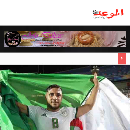
مانشستر يونايتد يقدم أسوأ نسخة منذ 38 عاما