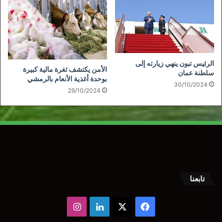
الرئيس تبون ينهي زيارته إلى
الأمن يكتشف ثغرة مالية كبيرة
سلطنة عمان
بوحدة أغذية الأنعام بالرمشي
30/10/2024
29/10/2024
تابعنا
‫X
فيسبوك
لينكدإن
انستقرام