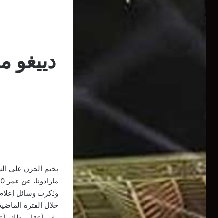
دييغو م
يخيم الحزن على السا
مارادونا، عن عمر 60 عاما، الأربعاء، على إثر سكتة قلبية.
وذكرت وسائل إعلام أ
خلال الفترة الماضي