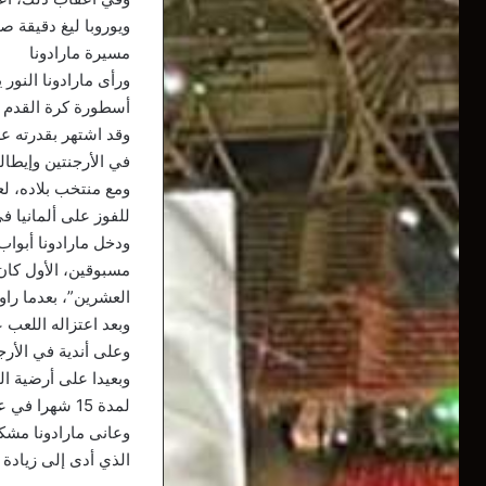
ويوروبا ليغ دقيقة 
مسيرة مارادونا
أسطورة كرة القدم خ
وقد اشتهر بقدرته ع
في الأرجنتين وإيطال
للفوز على ألمانيا ف
مسبوقين، الأول كان
العشرين”، بعدما راوغ أكثر من 6 اللاعب
وعلى أندية في الأرج
وبعيدا على أرضية ال
لمدة 15 شهرا في عام 1991 بعد ثبوت تعاطيه مخدرات.
وعانى مارادونا مشكل
الذي أدى إلى زيادة 