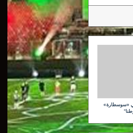
 في «سوسطارة»
طنا"