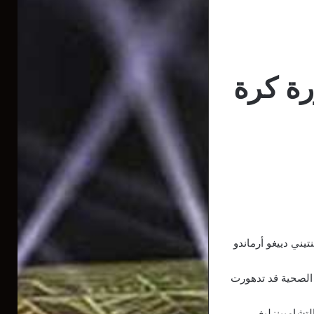
رة كرة
يني دييغو أرماندو
ه الصحية قد تدهورت
ام. كما ستشهد ملاعب التشامبينزليغ