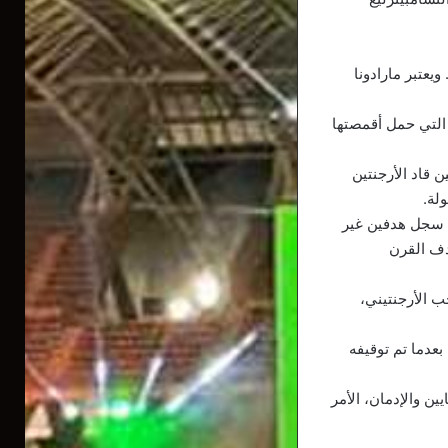
 آيرس. ويعتبر مارادونا
التي حمل أقمصتها
عب أربع بطولات كأس العالم، بما في ذلك مونديال المكسيك عام 1986، حين قاد الأرجنتين
لة.
198 أمام منتخب إنجلترا، حين سجل هدفين غير
دف القرن
لمنتخب الأرجنتيني،
بعدما تم توقيفه
ن والإدمان، الأمر