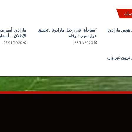
صلة
ه.. هوس مارادونا
“مفاجأة” في رحيل مارادونا.. تحقيق
مارادونا أمهر م
حول سبب الوفاة
الإطلاق … أسطو
27/11/2020
28/11/2020
ائريين غير وارد