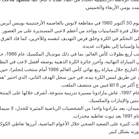
صمت يومي الأربعاء والخميس.
ورأى مارادونا النور يوم 30 أكتوبر 1960 في مقاطعة لانوس بالعاصمة الأرجنتينية بوينس
لال فترة الثمانينيات وواحد من أعظم لاعبي المستديرة على مر العصور.
لى التحكم في الكرة وخلق فرص التهديف لنفسه وللآخرين، كما قاد الفرق 
يا وإسبانيا إلى بطولات عديدة.
ومع منتخب بلاده، ل
ي المباراة النهائية، وأحرز جائزة الكرة الذهبية بوصفه أفضل لاعب في البطو
ودخل مارادونا أبواب التاريخ خلال مباراة ربع نهائي كأس العالم 6
 عن طريق لمس الكرة بيده، في حين سجل الهدف الثاني، الذي اختير “ه
ين من منتصف الملعب.
وبعد اعتزاله اللعب عام 1997، عاش مارادونا مسيرة تدريبية متنوعة، أشرف خلالها على ا
نتين والإمارات والمكسيك.
ميدان، يعد مارادونا واحدا من الشخصيات الرياضية المثيرة للجدل، لا سيما 
ات كثيرة على الصعيد الصحي خلال الأعوام الماضية، أبرزها تعاطي الكوكايي
وزنه بشكل كبير.