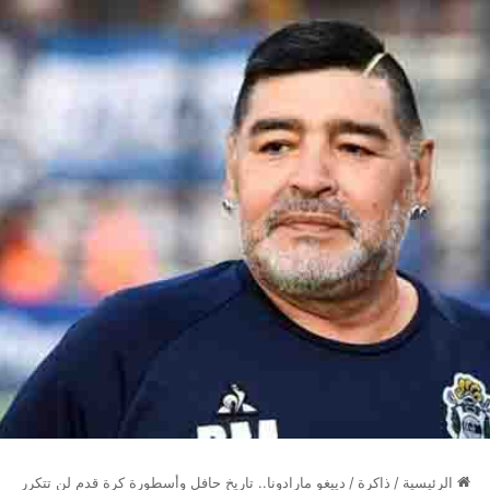
الرئيسية
/
ذاكرة
/
دييغو مارادونا.. تاريخ حافل وأسطورة كرة قدم لن تتكرر