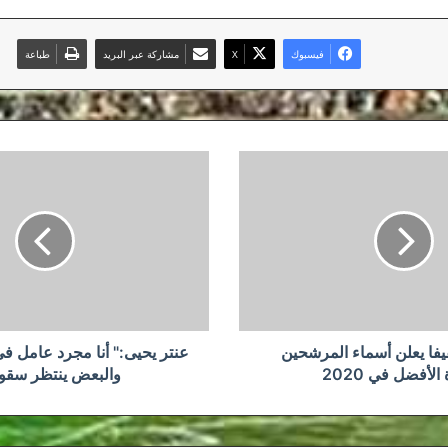
فيسبوك
‫X
مشاركة عبر البريد
طباعة
عنتر
يحيى:"
أنا
مجرد
عامل
في
«سوسطارة»
والبعض
ينتظر
سقوطنا"
الفيفا يعلن أسماء المرشحين
عنتر يحيى:" أنا مجرد عامل
الأفضل في 2020
والبعض ينتظر سقو