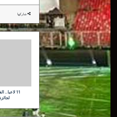
شاركها
11
لاعبا..
الفيفا
يعلن
أسماء
المرشحين
لجائزة
الأفضل
في
2020
11 لاعبا.. 
لجائزة 