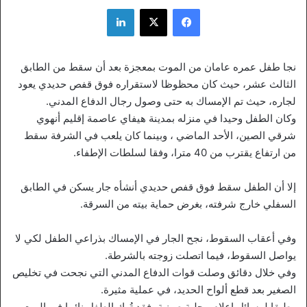
فيسبوك
‫X
لينكدإن
نجا طفل عمره عامان من الموت بمعجزة بعد أن سقط من الطابق
الثالث عشر، حيث كان محظوظا لاستقراره فوق قفص حديدي يعود
لجاره، حيث تم الإمساك به حتى وصول رجال الدفاع المدني.
وكان الطفل وحيدا في منزله بمدينة هيفاي عاصمة إقليم أنهوي
شرقي الصين، الأحد الماضي ، وبينما كان يلعب في الشرفة سقط
من ارتفاع يقترب من 40 مترا، وفقا لسلطات الإطفاء.
إلا أن الطفل سقط فوق قفص حديدي أنشأه جار يسكن في الطابق
السفلي خارج شرفته، بغرض حماية بيته من السرقة.
وفي أعقاب السقوط، نجح الجار في الإمساك بذراعي الطفل لكي لا
يواصل السقوط، فيما اتصلت زوجته بالشرطة.
وفي خلال دقائق وصلت قوات الدفاع المدني التي نجحت في تخليص
الصغير بعد قطع ألواح الحديد، في عملية مثيرة.
وطبقا لوسائل إعلام محلية صينية، فقد تُرك الطفل نائما في البيت