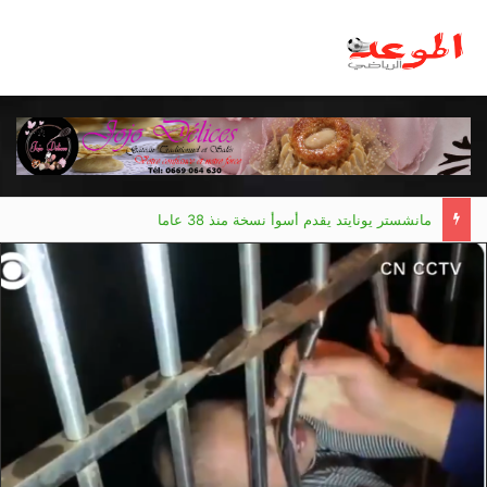
مانشستر يونايتد يقدم أسوأ نسخة منذ 38 عاما