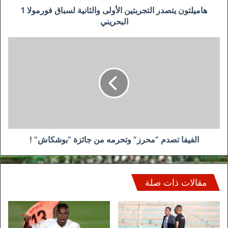
هاميلتون يتصدر التجربتين الأولى والثانية لسباق فورمولا 1
البحريني
الفيفا
تصدم
“محرز”
وتحرمه
من
جائزة
“بوشكاش”
!
الفيفا تصدم “محرز” وتحرمه من جائزة “بوشكاش” !
مقالات ذات صلة