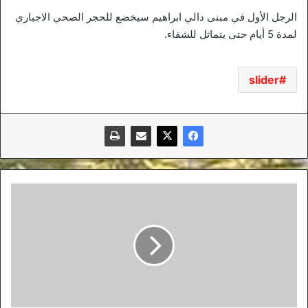
الرجل الأول في مبنى دالي ابراهيم سيخضع للحجر الصحي الاجباري
لمدة 5 أيام حتى يتماثل للشفاء.
slider
هاميلتون
يتصدر
التجربتين
الأولى
والثانية
لسباق
فورمولا
1
البحريني