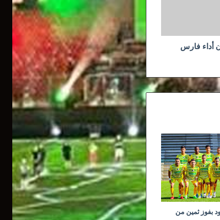
ن أداء فارس
ود بفوز ثمين من