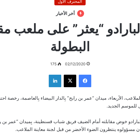
المحترف الأول
أخر الأخبار
لبارادو “يعثر” على ملعب مق
البطولة
175
02/12/2020
فيسبوك
‫X
لينكدإن
ملاعب، الأربعاء، ميدان “عمر بن رابح” بِالدار البيضاء بِالعاصمة، رخصة اح
ل للموسم الجديد.
 البارادو خوض مقابلته أمام الضيف فريق شباب قسنطينة، بِميدان “عمر بن
ان مسؤولوه ينتظرون الضوء الأخضر من قبل لجنة معاينة الملاعب.