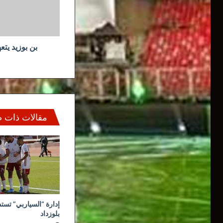
كورونا
لكل
الجزائريين
بن بوزيد يتع
مقالات ذات 
إدارة “السياربي” تستذ
بلوزداد