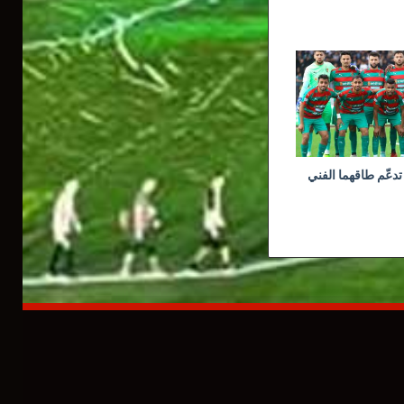
تدعّم طاقهما الفني