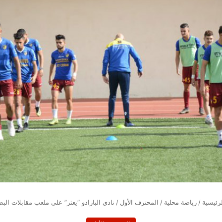
رئيسية
/
رياضة محلية
/
المحترف الأول
/
نادي البارادو “يعثر” على ملعب مقابلات البط