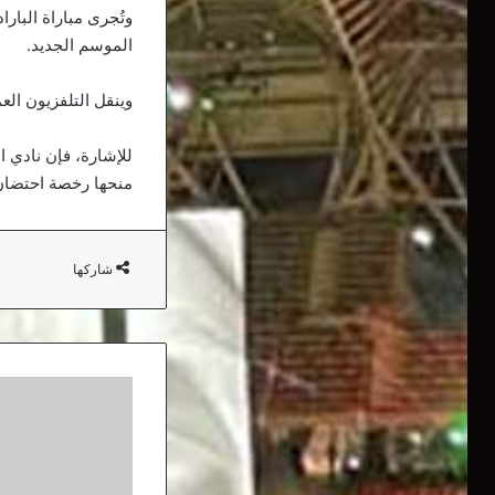
وتُجرى مباراة البارا
الموسم الجديد.
وينقل التلفزيون الع
للإشارة، فإن نادي ا
منحها رخصة احتضان م
شاركها
بن
بوزيد
يتعهد
بتوفير
لقاح