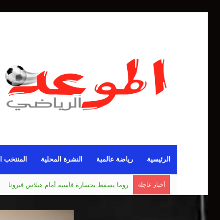
الرئيسية
رياضة عالمية
النشرة المحلية
المنتخب ا
أخبار عاجلة
مانشستر يونايتد يقدم أسوأ نسخة منذ 38 عاما