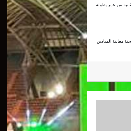
لثانية من عمر بطولة
نة معاينة الميادين