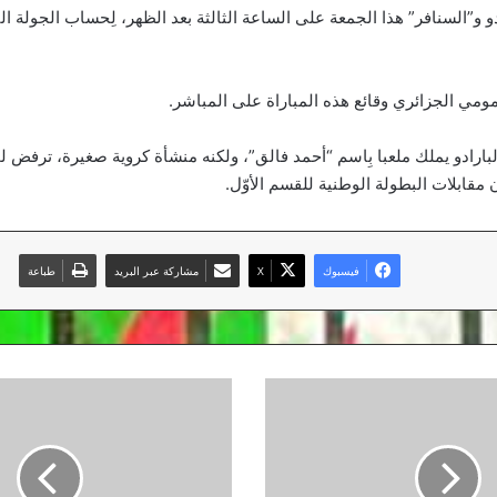
دو و”السنافر” هذا الجمعة على الساعة الثالثة بعد الظهر، لِحساب الجولة ا
مومي الجزائري وقائع هذه المباراة على المباشر.
لبارادو يملك ملعبا بِاسم “أحمد فالق”، ولكنه منشأة كروية صغيرة، ترفض لج
قابلات البطولة الوطنية للقسم الأوّل.
فيسبوك
‫X
مشاركة عبر البريد
طباعة
مدرب
لازيو
غير
مُرتاح
بِشأن