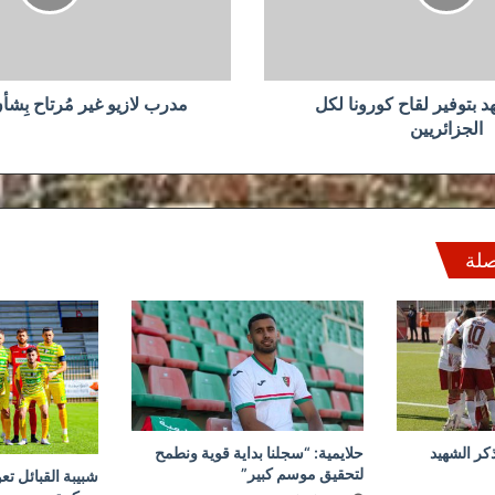
أداء
فارس
هد بتوفير لقاح كورونا لكل
مدرب لازيو غير مُرتاح بِشأ
الجزائريين
صلة
كر الشهيد
حلايمية: “سجلنا بداية قوية ونطمح
لتحقيق موسم كبير”
شبيبة القبائل تع