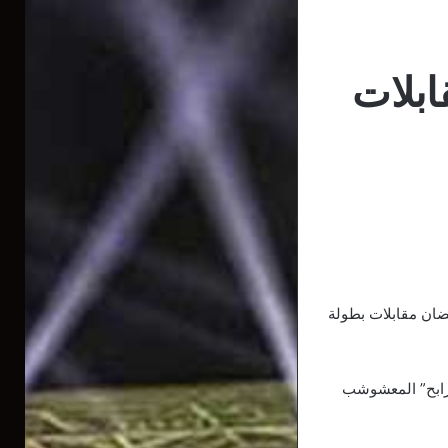
ابلات
تضان مقابلات بطولة
 رابح” المعشوشب