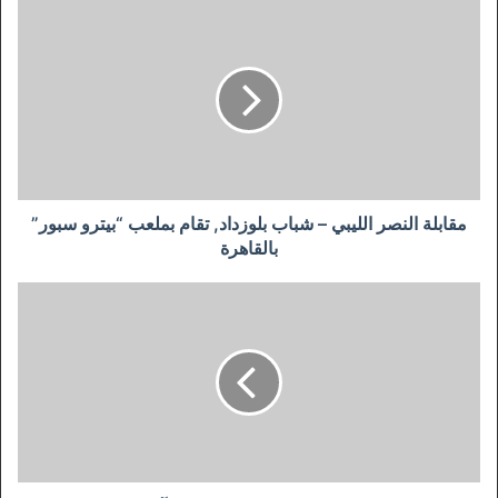
مقابلة
النصر
الليبي
–
شباب
بلوزداد,
تقام
بملعب
“بيترو
سبور”
مقابلة النصر الليبي – شباب بلوزداد, تقام بملعب “بيترو سبور”
بالقاهرة
بالقاهرة
الهيئة
تنبه
الحكام
بتقديم
التقاير
في
الآجال
المحددة