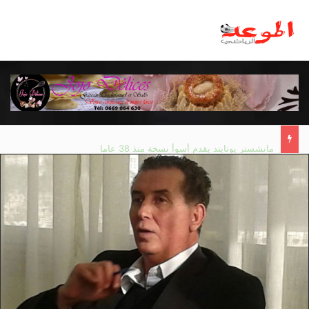
مانشستر يونايتد يقدم أسوأ نسخة منذ 38 عاما