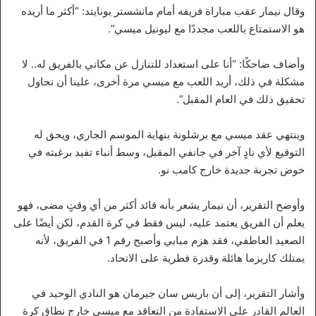
وقال نيمار عقب مباراة فريقه أمام مانشستر يونايتد: “أكثر ما أريده
هو الاستمتاع باللعب مجددًا مع ليونيل ميسي”.
وأضاف ضاحكًا: “أنا على استعداد للتنازل عن مكاني بالفريق له.. لا
مشكلة في ذلك، أريد اللعب مع ميسي مرة أخرى، علينا أن نحاول
تحقيق ذلك في العام المقبل”.
وينتهي عقد ميسي مع برشلونة بنهاية الموسم الجاري، ويحق له
التوقيع لأي نادٍ آخر في جانفي المقبل، وسط أنباء تفيد برغبته في
خوض تجربة جديدة خارج كامب نو.
وأوضح التقرير، أن نيمار يشعر بأنه قائد أكثر من أي وقتٍ مضى، فهو
يعلم أن الفريق يعتمد عليه، ليس فقط في كرة القدم، لكن أيضًا على
الصعيد العاطفي، فقد هزم مبابي وأصبح رقم 1 في الفريق، لأنه
يمتلك كاريزما هائلة وقدرة فطرية على الاتحاد.
وأشار التقرير، إلى أن باريس سان جيرمان هو النادي الوحيد في
العالم القادر على الاستفادة من التعاقد مع ميسي خارج نطاق كرة