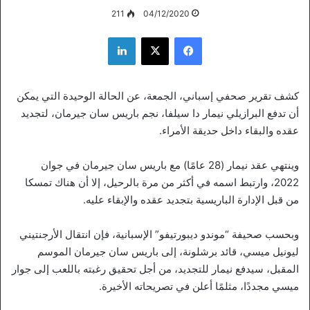
211
04/12/2020
فيسبوك
‫X
لينكدإن
كشف تقرير صحفي إسباني، الجمعة، عن الحالة الوحيدة التي يمكن
أن تدفع البرازيلي نيمار دا سيلفا، نجم باريس سان جيرمان، لتجديد
عقده والبقاء داخل حديقة الأمراء.
وينتهي عقد نيمار (28 عامًا) مع باريس سان جيرمان في جوان
2022، وارتبط اسمه في أكثر من مرة بالرحيل، إلا أن هناك تمسكا
من قبل الإدارة الباريسية بتجديد عقده والإبقاء عليه.
وبحسب صحيفة “موندو ديبورتيفو” الإسبانية، فإن انتقال الأرجنتيني
ليونيل ميسي، قائد برشلونة، إلى باريس سان جيرمان الموسم
المقبل، سيدفع نيمار للتجديد، من أجل تحقيق رغبته باللعب إلى جوار
ميسي مجددًا، مثلمًا أعلن في تصريحاته الأخيرة.