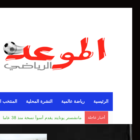
الرئيسية
رياضة عالمية
النشرة المحلية
المنتخب ا
أخبار عاجلة
مانشستر يونايتد يقدم أسوأ نسخة منذ 38 عاما