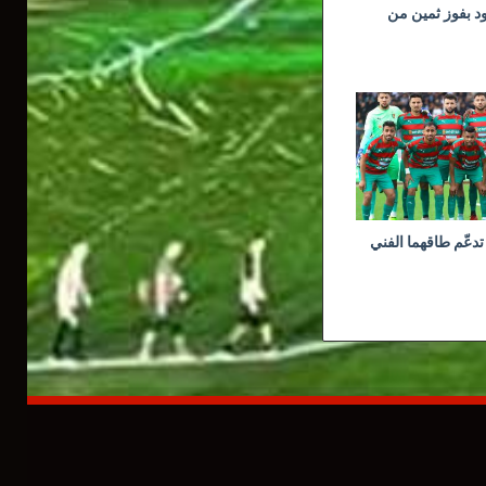
ود بفوز ثمين من
تدعّم طاقهما الفني