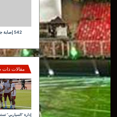
حالة
شفاء
و
11
وفيات
مقالات ذات 
إدارة “السياربي” تستذ