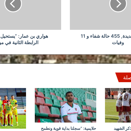
إنهاء
بطولة
الرابطة
الثانية
في
موعدها”
542 إصابة جديدة, 455 حالة شفاء و 11
هواري بن عمار: “يستحيل إ
وفيات
الرابطة الثانية في م
صلة
كر الشهيد
حلايمية: “سجلنا بداية قوية ونطمح