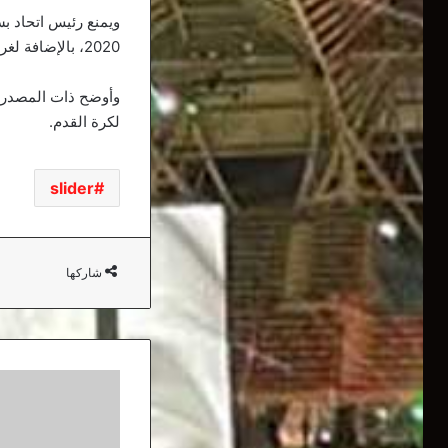
2020، بالإضافة لغرامة مالية بقيمة 100 ألف دينار جزائري.
وأوضح ذات المصدر، 
لكرة القدم.
slider
شاركها
542
إصابة
جديدة,
455