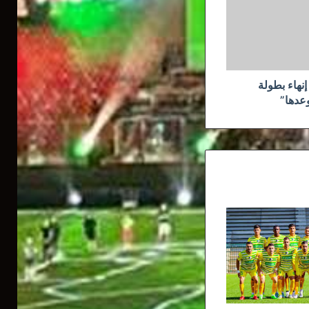
نهاء بطولة
وعدها”