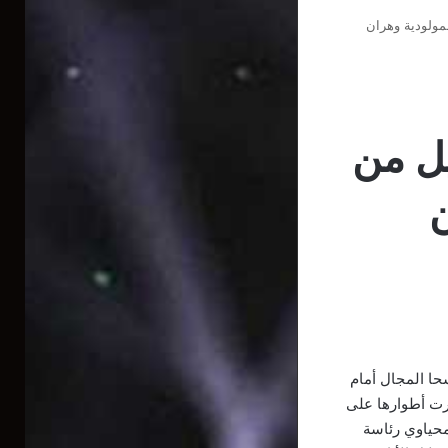
لمولودية وهران
يل من
ن
حا المجال أمام
رت أطوارها على
حياوي رئاسة