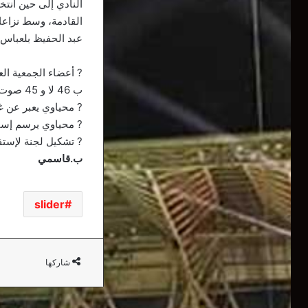
النادي إلى حين انتخ
القادمة، وسط نزاع
عبد الحفيظ بلعباس.
? أعضاء الجمعية الع
ب 46 لا و 45 صوت نعم في حين وافقو على التقرير الأدبي
? محياوي يعبر عن غ
? محياوي يرسم إستق
? تشكيل لجنة لإستق
ب.قاسمي
slider
شاركها