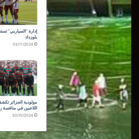
إدارة “السياربي” تستذ
بلوزداد
03/11/2024
مولودية الجزائر تكشف
اللاعبين في منافسة ر
30/10/2024