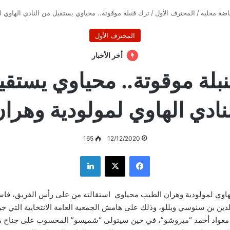
اضة محلية
/
المحترف الأول
/
ترك قنبلة موقوتة.. محياوي يستقيل من النادي الهاوي 
المحترف الأول
أخر الأخبار
بلة موقوتة.. محياوي يستق
نادي الهاوي لمولودية وهرا
165
12/12/2020
فيسبوك
‫X
لينكدإن
هاوي لمولودية وهران الطيب محياوي استقالته من على رأس الفريق، فاس
 بن سنوسي وبللو، وذلك على هامش الجمعية العامة الانتخابية التي ج
معواد أحمد “ميروشو”، في حين سيتولى “شميسو” المحسوب على جناح م