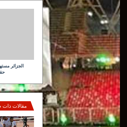
الجزائر
مستهدفة
في
ظل
وجود
تهديدات
حقيقية
على
الحدود
الجزائر مسته
حقي
مقالات ذات 