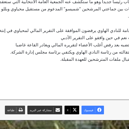
اب رئيسا جديدا وهو ما ستكشف عنه الجمعية العامة الانتخابية التي ستعقد خ
ات بين جماعتي المرشحين “شميسو” المدعوم من مستقيل محياوي وبللو 
امة للنادي الهاوي يرفضون الموافقة على التقرير المالي لمحياوي في إنت
ضبه بعد رفض أغلب الأعضاء لتقريره المالي ويغادر القاعة غاضبا
الته من رئاسة النادي الهاوي ويكتفي برئاسة مجلس إدارة الشركة.
بال ملفات المترشحين للعهدة المقبلة.
فيسبوك
‫X
مشاركة عبر البريد
طباعة