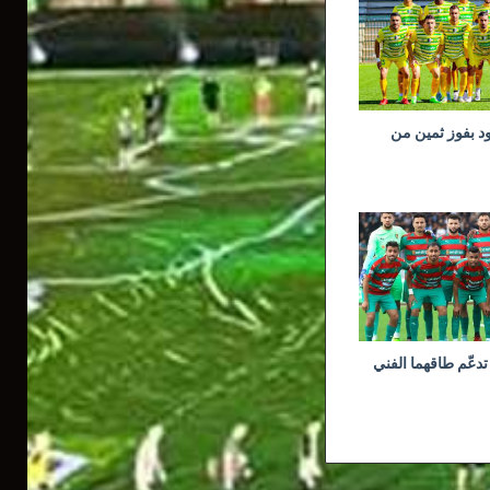
ود بفوز ثمين من
تدعّم طاقهما الفني