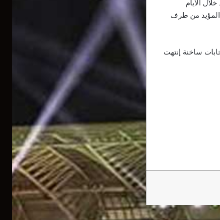
لال الأيام
المؤيد من طرف
خابات ساخنة إنتهت