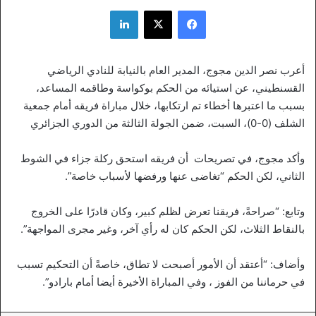
فيسبوك
‫X
لينكدإن
أعرب نصر الدين مجوج، المدير العام بالنيابة للنادي الرياضي
القسنطيني، عن استيائه من الحكم بوكواسة وطاقمه المساعد،
بسبب ما اعتبرها أخطاء تم ارتكابها، خلال مباراة فريقه أمام جمعية
الشلف (0-0)، السبت، ضمن الجولة الثالثة من الدوري الجزائري
وأكد مجوج، في تصريحات أن فريقه استحق ركلة جزاء في الشوط
الثاني، لكن الحكم “تغاضى عنها ورفضها لأسباب خاصة”.
وتابع: “صراحةً، فريقنا تعرض لظلم كبير، وكان قادرًا على الخروج
بالنقاط الثلاث، لكن الحكم كان له رأي آخر، وغير مجرى المواجهة”.
وأضاف: “أعتقد أن الأمور أصبحت لا تطاق، خاصةً أن التحكيم تسبب
في حرماننا من الفوز ، وفي المباراة الأخيرة أيضا أمام بارادو”.