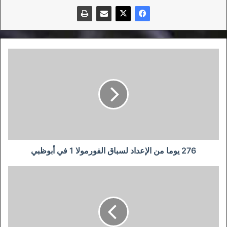
276
يوما
من
الإعداد
لسباق
الفورمولا
1
في
أبوظبي
276 يوما من الإعداد لسباق الفورمولا 1 في أبوظبي
الرئيس
تبون
يعلن
تعافيه
من
فيروس