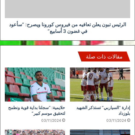
كورونا
ويصرح:
“سأعود
في
الرئيس تبون يعلن تعافيه من فيروس كورونا ويصرح: “سأعود
غضون
في غضون 3 أسابيع”
3
أسابيع”
مقالات ذات صلة
إدارة “السياربي” تستذكر الشهيد
حلايمية: “سجلنا بداية قوية ونطمح
بلوزداد
لتحقيق موسم كبير”
03/11/2024
03/11/2024