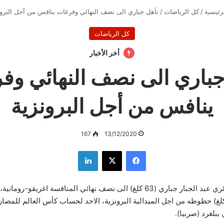
رئيسية
/
كل الرياضات
/
تأهل جباري الى نصف النهائي وفرغات ينافس من أجل البرون
كل الرياضات
أخر الأخبار
جباري الى نصف النهائي وف
ينافس من أجل البرونزية
167
13/12/2020
فيسبوك
‫X
لينكدإن
تأهل المصارع الجزائري عبد الجبار جباري (63 كلغ) الى نصف نهائي المنافسة اغري
كريم فرغات (55 كلغ) حظوظه من اجل الميدالية البرونزية، الاحد لحساب كأس العالم للمص
بلغرد (صربيا).