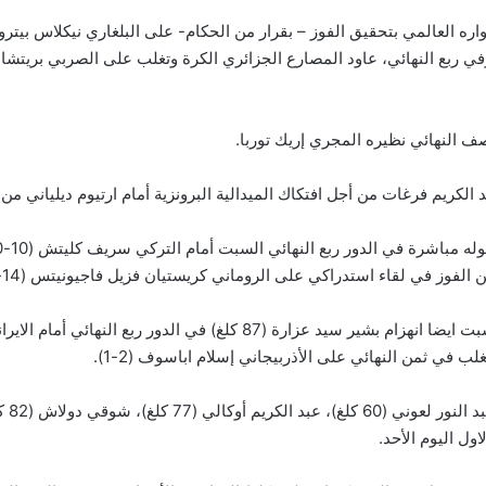
ره العالمي بتحقيق الفوز – بقرار من الحكام- على البلغاري نيكلاس بي
ف النهائي نظيره المجري إريك توربا.
الكريم فرغات من أجل افتكاك الميدالية البرونزية أمام ارتيوم ديلياني من م
الفوز في لقاء استدراكي على الروماني كريستيان فزيل فاجيونيتس (14-5).
وعرفت منازلات السبت ايضا انهزام بشير سيد عزارة (87 كلغ) في الدور ربع الن
كما أقص