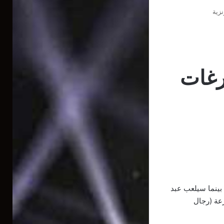
زية
رغات
قو-رومانية، بينما سيلعب عبد
ارعة (رجال