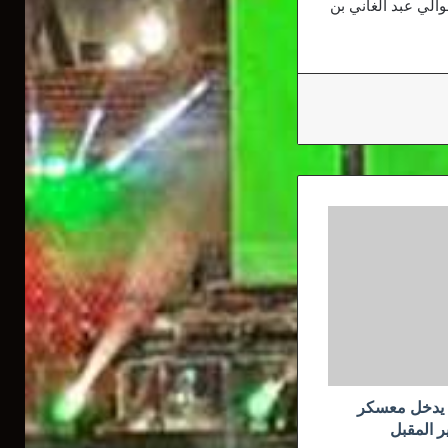
عه في اليوم الموالي عبد الغاني بن
ت يدخل معسكر
 المقبل