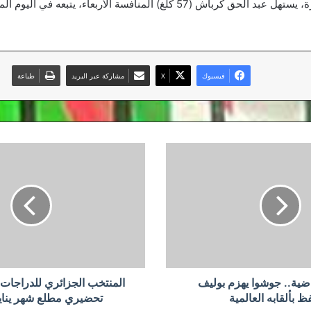
وفي المصارعة الحرة، يستهل عبد الحق كرباش (57 كلغ) المنافسة الأربعاء، يتب
فيسبوك
‫X
مشاركة عبر البريد
طباعة
المنتخب
الجزائري
للدراجات
يدخل
معسكر
تحضيري
مطلع
شهر
يناير
المقبل
اضية.. جوشوا يهزم بوليف
المنتخب الجزائري للدراجا
ظ بألقابه العالمية
تحضيري مطلع شهر يناير