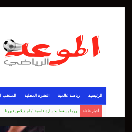
الرئيسية
رياضة عالمية
النشرة المحلية
المنتخب ا
أخبار عاجلة
مانشستر يونايتد يقدم أسوأ نسخة منذ 38 عاما