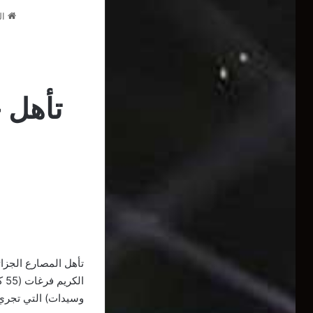
ال
تأهل 
ال
وسيدات) التي تجري ب