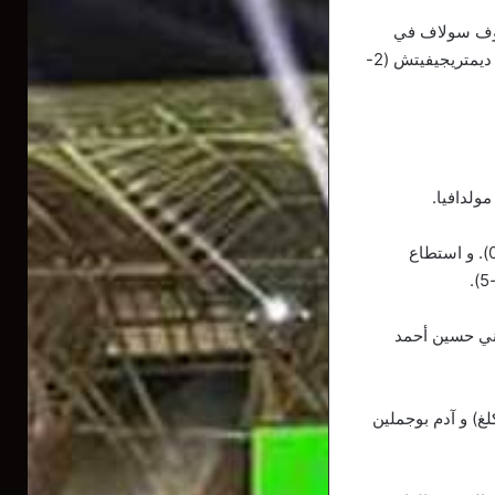
تروف سولاف في
الدور ثمن النهائي. وفي ربع النهائي، عاود المصارع الجزائري الكرة وتغلب على الصربي بريتشا ديمتريجيفيتش (2-
ولدافيا.
وتعثر فرغات بعد دخوله مباشرة في الدور ربع النهائي السبت أمام التركي سريف كليتش (10-0). و استطاع
هائي أمام الايراني حسين أحمد
ي كل من عبد النور لعوني (60 كلغ)، عبد الكريم أوكالي (77 كلغ)، شوقي دولاش (82 كلغ) و آدم بوجملين