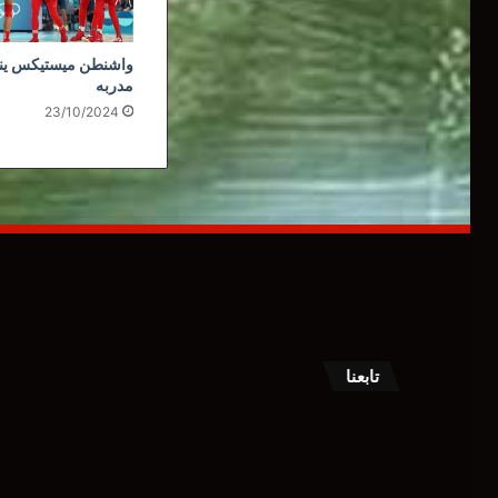
واشنطن ميستيكس ي
مدربه
23/10/2024
تابعنا