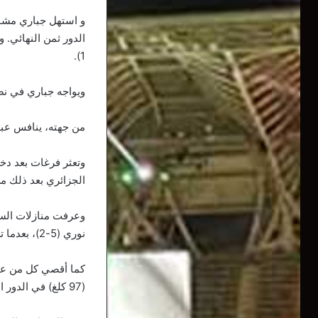
و استهل جباري مشوا
1).
ويواجه جباري في نص
من جهته، ينافس عبد 
الجزائري بعد ذلك من 
نوري (5-2)، بعدما تغلب في ثمن النهائي على الأذربيجاني إسلام اباسوف (2-1).
(97 كلغ) في الدور الاول اليوم الأحد.