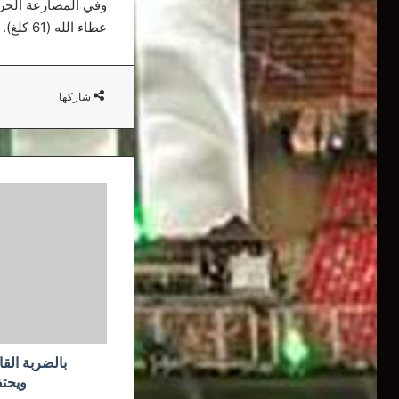
عطاء الله (61 كلغ).
شاركها
بالضربة
القاضية..
جوشوا
يهزم
بوليف
ويحتفظ
بألقابه
العالمية
بالضربة الق
ويحتف