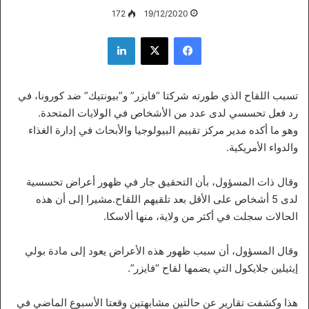
172
19/12/2020
فيسبوك
‫X
لينكدإن
تسبب اللقاح الذي طورته شركتا “فايزر” و”بيونتيك” ضد كورونا، في
رد فعل تحسسي لدى عدد من الأشخاص في الولايات المتحدة.
وهو ما أكده مدير مركز تقييم البيولوجيا والأبحاث في إدارة الغذاء
والدواء الأمريكية.
وقال ذات المسؤول، بأن التحقيق جار في ظهور أعراض تحسسية
لدى 5 أشخاص على الأقل بعد تلقيهم اللقاح.مشيرا إلى أن هذه
الحالات سجلت في أكثر من ولاية، منها ألاسكا.
وقال المسؤول، أن سبب ظهور هذه الأعراض يعود إلى مادة بولي
إيثيلين جلايكول التي يضمها لقاح “فايزر”.
هذا وكشفت تقارير عن حالتين مشابهتين وقعتا الأسبوع الماضي في