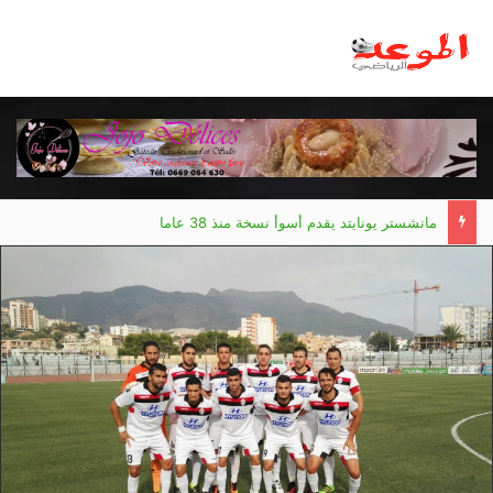
مانشستر يونايتد يقدم أسوأ نسخة منذ 38 عاما