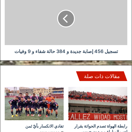
456
إصابة
جديدة
و
384
حالة
شفاء
و
9
تسجيل 456 إصابة جديدة و 384 حالة شفاء و 9 وفيات
وفيات
مقالات ذات صلة
رابطة الهواة تصدم الحواتة بقرار
تفادي الانكسار بأيّ ثمن
لعب المباراة من دون جمهور