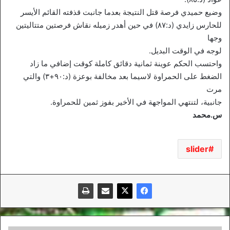
وضيع حميدي فرصة قتل النتيجة بعدما جانبت قذفته القائم الأيسر
للحارس زايدي (د:٨٧) في حين أهدر زميله نقاش فرصتين متتاليتين
وجها
لوجه في الوقت البديل.
واحتسب الحكم عوينة ثمانية دقائق كاملة كوقت إضافي ما زاد
الضغط على الحمراوة لاسيما بعد مخالفة بوعزة (د:٩٠+٣) والتي
مرت
جانبية، لتنتهي المواجهة في الأخير بفوز ثمين للحمراوة.
س.محمد
slider