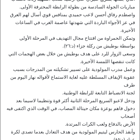
مباريات الجولة السادسة من بطولة الرابطة المحترفة الأولى.
واصطدم رفاق أحسن لاعب حميدي بمنافس قوي أسال لهم العرق
في عز الأجواء الباردة التي شهدتها عاصمة الغرب في الساعات
الأخيرة.
وتمكن الحمراوة من افتتاح مجال التهديف في المرحلة الأولى
بواسطة بوطيش من ركلة جزاء (د:٢٦).
وسعى الزوار للرد على هدف بوطيش من خلال بعض الهجمات التي
كانت تنقصها اللمسة الأخيرة.
وعمل مدرب المولودية على تسيير تشكيلته من المدرجات بسبب
عقوبة الإيقاف المسلطة عليه لغاية الاستماع لأقواله نهار اليوم من
طرف
لجنة الانضباط التابعة للرابطة الوطنية.
ودخل لاعبو السريع المرحلة الثانية أكثر قوة وتنظيما لاسيما بعد
دخول فاهم بوعزة مكان حيتالة المصاب، في الوقت الذي اكتفى فيه
أصحاب
الأرض بالدفاع ولعب الكرات المرتدة.
وأنقذ الحارس ليتيم المولودية من هدف التعادل بعدما تصدى لكرة
عواد (د:٨٥).