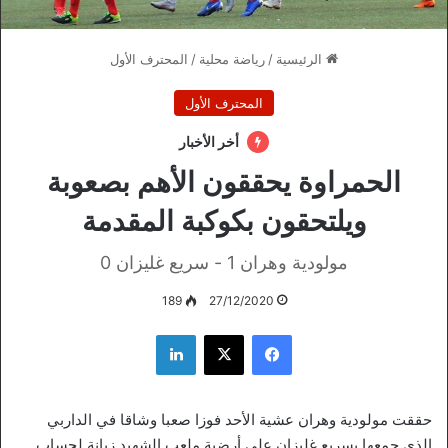
الرئيسية
/
رياضة محلية
/
المحترف الأول
المحترف الأول
أخر الأخبار
الحمراوة يحققون الأهم بصعوبة
ويلتحقون بكوكبة المقدمة
مولودية وهران 1 - سريع غليزان 0
189
27/12/2020
فيسبوك
‫X
لينكدإن
حققت مولودية وهران عشية الأحد فوزا صعبا وشاقا في الداربي
الذي جمعها بسريع غليزان على أرضية ملعب الشهيد زبانة لحساب