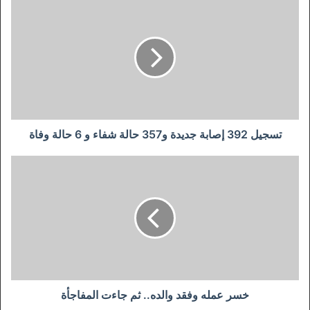
تسجيل
392
إصابة
جديدة
و357
حالة
شفاء
و
6
حالة
تسجيل 392 إصابة جديدة و357 حالة شفاء و 6 حالة وفاة
وفاة
خسر
عمله
وفقد
والده..
ثم
جاءت
المفاجأة
خسر عمله وفقد والده.. ثم جاءت المفاجأة