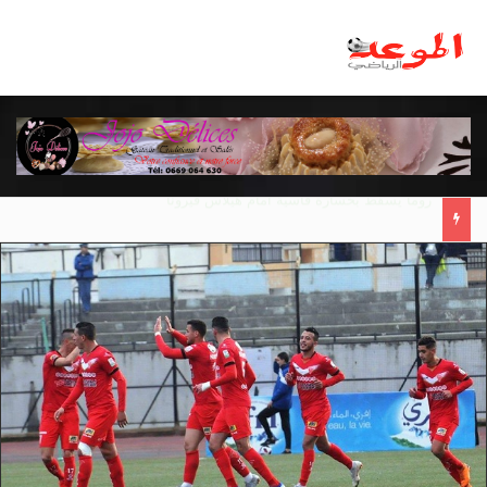
مانشستر يونايتد يقدم أسوأ نسخة منذ 38 عاما