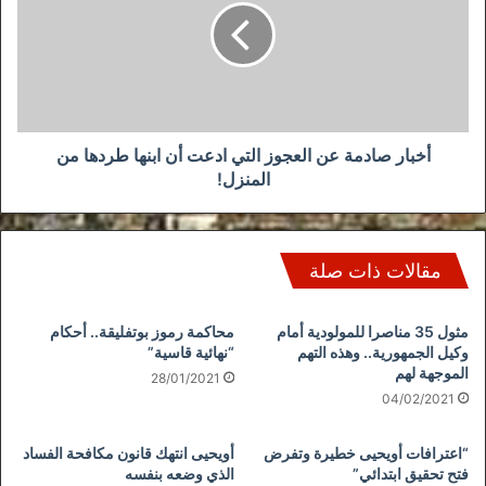
العجوز
التي
ادعت
أن
ابنها
طردها
من
أخبار صادمة عن العجوز التي ادعت أن ابنها طردها من
المنزل!
المنزل!
مقالات ذات صلة
مثول 35 مناصرا للمولودية أمام
محاكمة رموز بوتفليقة.. أحكام
وكيل الجمهورية.. وهذه التهم
“نهائية قاسية”
الموجهة لهم
28/01/2021
04/02/2021
“اعترافات أويحيى خطيرة وتفرض
أويحيى انتهك قانون مكافحة الفساد
فتح تحقيق ابتدائي”
الذي وضعه بنفسه