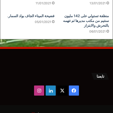
11/01/2021
13/01/2021
منظفة تستولي على 142 مليون
فضيحة الميناء الجاف بواد السمار.
سنتيم من مكتب مديرها ثم تتهمه
05/01/2021
بالتحرش والابتزاز
06/01/2021
تابعنا
‫X
فيسبوك
لينكدإن
انستقرام