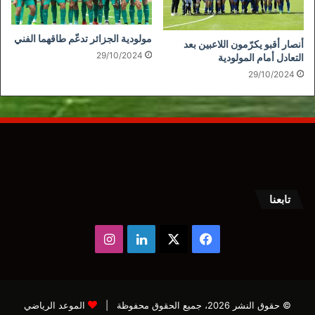
مولودية الجزائر تدعّم طاقهما الفني
أنصار أقبو يكرّمون اللاعبين بعد
29/10/2024
التعادل أمام المولودية
29/10/2024
تابعنا
‫X
فيسبوك
لينكدإن
انستقرام
© حقوق النشر 2026، جميع الحقوق محفوظة |
الموعد الرياضي