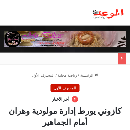
مانشستر يونايتد يقدم أسوأ نسخة منذ 38 عاما
الرئيسية
/
رياضة محلية
/
المحترف الأول
المحترف الأول
أخر الأخبار
كازوني يورط إدارة مولودية وهران
أمام الجماهير