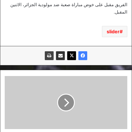
الفريق مقبل على خوض مباراة صعبة ضد مولودية الجزائر، الاثنين
المقبل.
slider
5
وفيات
و228
إصابة
جديدة
بفيروس
كورونا