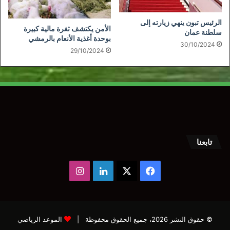
الرئيس تبون ينهي زيارته إلى
الأمن يكتشف ثغرة مالية كبيرة
سلطنة عمان
بوحدة أغذية الأنعام بالرمشي
30/10/2024
29/10/2024
تابعنا
‫X
فيسبوك
لينكدإن
انستقرام
© حقوق النشر 2026، جميع الحقوق محفوظة |
الموعد الرياضي