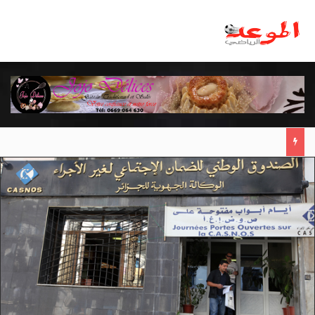
مانشستر يونايتد يقدم أسوأ نسخة منذ 38 عاما