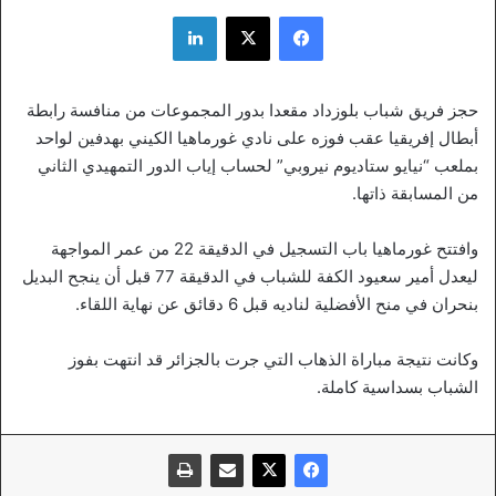
فيسبوك
‫X
لينكدإن
حجز فريق شباب بلوزداد مقعدا بدور المجموعات من منافسة رابطة
أبطال إفريقيا عقب فوزه على نادي غورماهيا الكيني بهدفين لواحد
بملعب “نيايو ستاديوم نيروبي” لحساب إياب الدور التمهيدي الثاني
من المسابقة ذاتها.
وافتتح غورماهيا باب التسجيل في الدقيقة 22 من عمر المواجهة
ليعدل أمير سعيود الكفة للشباب في الدقيقة 77 قبل أن ينجح البديل
بنحران في منح الأفضلية لناديه قبل 6 دقائق عن نهاية اللقاء.
وكانت نتيجة مباراة الذهاب التي جرت بالجزائر قد انتهت بفوز
الشباب بسداسية كاملة.