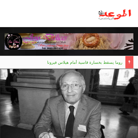
روما يسقط بخسارة قاسية أمام هيلاس فيرونا