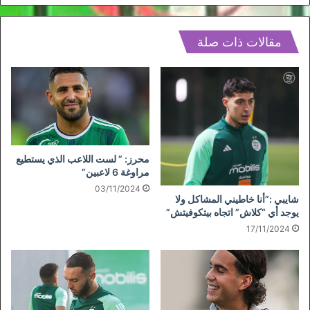
مقالات ذات صلة
محرز: ” لست اللاعب الذي يستطيع
مراوغة 6 لاعبين”
03/11/2024
شايبي :”أنا خاطيني المشاكل ولا
يوجد أي “كلاش” اتجاه بيتكوفيتش”
17/11/2024