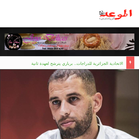
الاتحادية الجزائرية للدراجات.. برباري يترشح لعهدة ثانية