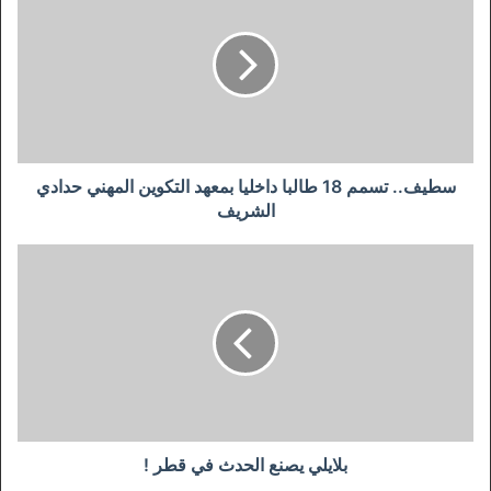
18
طالبا
داخليا
بمعهد
التكوين
المهني
حدادي
الشريف
سطيف.. تسمم 18 طالبا داخليا بمعهد التكوين المهني حدادي
الشريف
بلايلي
يصنع
الحدث
في
قطر
!
بلايلي يصنع الحدث في قطر !