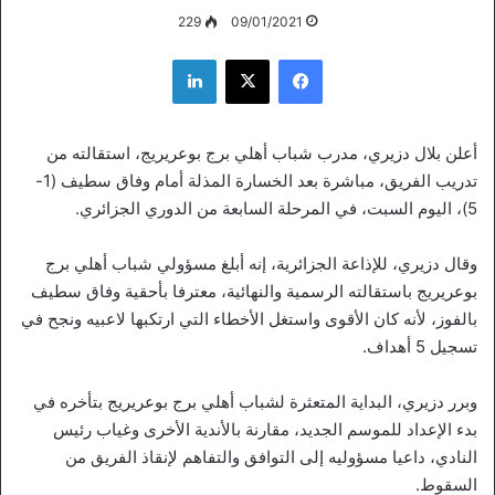
229
09/01/2021
فيسبوك
‫X
لينكدإن
أعلن بلال دزيري، مدرب شباب أهلي برج بوعريريج، استقالته من
تدريب الفريق، مباشرة بعد الخسارة المذلة أمام وفاق سطيف (1-
5)، اليوم السبت، في المرحلة السابعة من الدوري الجزائري.
وقال دزيري، للإذاعة الجزائرية، إنه أبلغ مسؤولي شباب أهلي برج
بوعريريج باستقالته الرسمية والنهائية، معترفا بأحقية وفاق سطيف
بالفوز، لأنه كان الأقوى واستغل الأخطاء التي ارتكبها لاعبيه ونجح في
تسجيل 5 أهداف.
وبرر دزيري، البداية المتعثرة لشباب أهلي برج بوعريريج بتأخره في
بدء الإعداد للموسم الجديد، مقارنة بالأندية الأخرى وغياب رئيس
النادي، داعيا مسؤوليه إلى التوافق والتفاهم لإنقاذ الفريق من
السقوط.