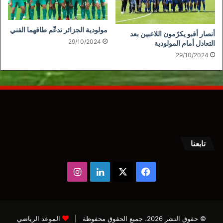
مولودية الجزائر تدعّم طاقهما الفني
أنصار أقبو يكرّمون اللاعبين بعد
29/10/2024
التعادل أمام المولودية
29/10/2024
تابعنا
‫X
فيسبوك
لينكدإن
انستقرام
© حقوق النشر 2026، جميع الحقوق محفوظة |
الموعد الرياضي