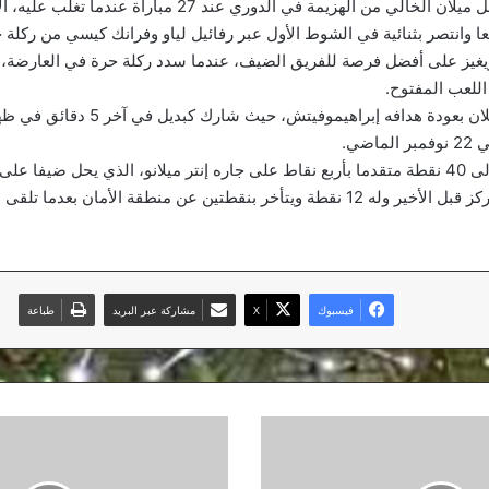
وأنهى يوفنتوس سجل ميلان الخالي من الهزيمة في الدوري عند 27 مباراة عن
 وانتصر بثنائية في الشوط الأول عبر رفائيل لياو وفرانك كيسي من ركلة ج
غيز على أفضل فرصة للفريق الضيف، عندما سدد ركلة حرة في العارضة، ل
للعب المفتوح.
وتعززت معنويات ميلان بعودة هدافه إبراهيموفيتش،
اضي.
فا على روما .
وبقي تورينو في المركز قبل الأخير وله 12 نقطة ويتأخر بنقطتين عن منطقة الأمان بع
فيسبوك
‫X
مشاركة عبر البريد
طباعة
وضع
الرابطات
الوطنية