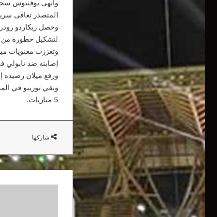
المتصدر تعافى سريعا
وحصل ريكاردو رودري
لتشكيل خطورة من ا
إصابته ضد نابولي في 22 نوفمبر الم
ورفع ميلان رصيده إلى 40 نقطة متقدما بأربع نقاط على جاره إنتر ميلانو، الذي يحل ضي
5 مباريات.
شاركها
عمراني
يتراجع
عن