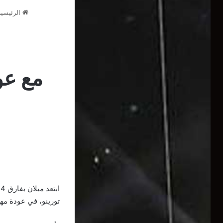
الرئيسية
مع عو
تورينو، في عودة مها