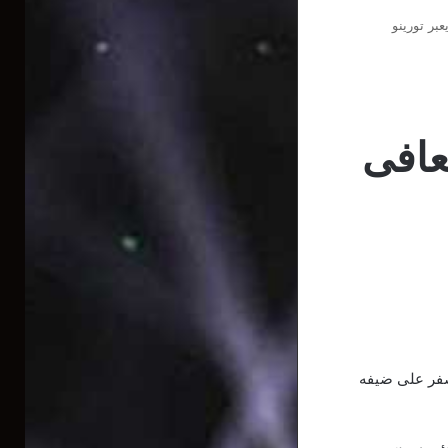
بر تورينو
عافى
رق 4 نقاط في صدارة دوري الدرجة الأولى الإيطالي لكرة القدم بفوز سهل 2-صفر على ضيفه