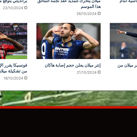
سية أمام
ميلان يتحرك لتمديد عقد نجمه المتألق
برانديلي يتوقع م
هذا الموسم
23/10/2024
26/10/2024
ر ميلان من
إنتر ميلان يعلن حجم إصابة هاكان
فونسيكا يقرر الإ
من تشكيلة ميلا
21/10/2024
18/10/2024