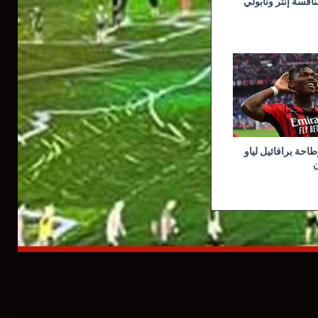
نافسة إنتر ونابولي
طاحة برافائيل لياو
ن