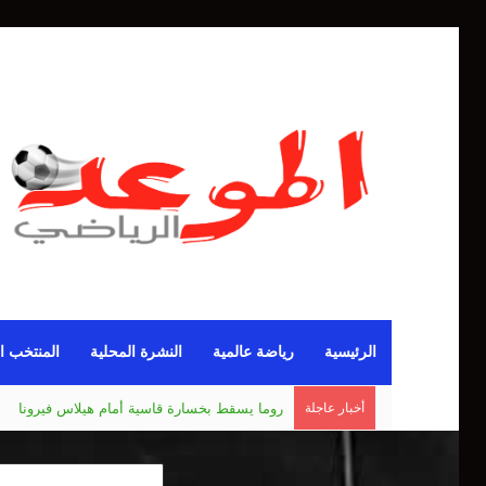
الرئيسية
رياضة عالمية
النشرة المحلية
المنتخب ا
أخبار عاجلة
مانشستر يونايتد يقدم أسوأ نسخة منذ 38 عاما