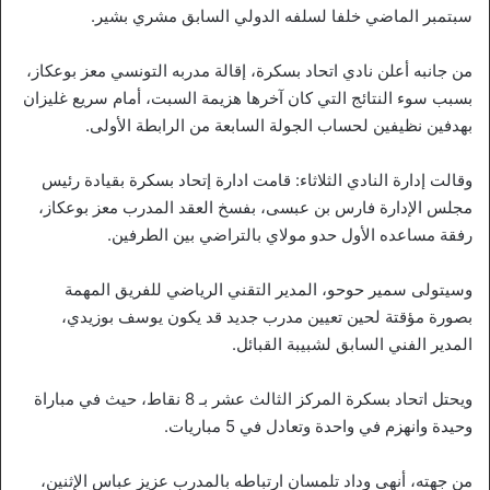
سبتمبر الماضي خلفا لسلفه الدولي السابق مشري بشير.
من جانبه أعلن نادي اتحاد بسكرة، إقالة مدربه التونسي معز بوعكاز،
بسبب سوء النتائج التي كان آخرها هزيمة السبت، أمام سريع غليزان
بهدفين نظيفين لحساب الجولة السابعة من الرابطة الأولى.
وقالت إدارة النادي الثلاثاء: قامت ادارة إتحاد بسكرة بقيادة رئيس
مجلس الإدارة فارس بن عبسى، بفسخ العقد المدرب معز بوعكاز،
رفقة مساعده الأول حدو مولاي بالتراضي بين الطرفين.
وسيتولى سمير حوحو، المدير التقني الرياضي للفريق المهمة
بصورة مؤقتة لحين تعيين مدرب جديد قد يكون يوسف بوزيدي،
المدير الفني السابق لشبيبة القبائل.
ويحتل اتحاد بسكرة المركز الثالث عشر بـ 8 نقاط، حيث في مباراة
وحيدة وانهزم في واحدة وتعادل في 5 مباريات.
من جهته، أنهى وداد تلمسان ارتباطه بالمدرب عزيز عباس الإثنين،