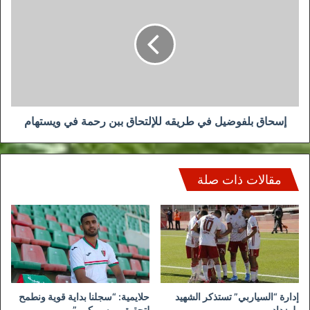
بلفوضيل
في
طريقه
للإلتحاق
ببن
رحمة
في
ويستهام
إسحاق بلفوضيل في طريقه للإلتحاق ببن رحمة في ويستهام
مقالات ذات صلة
إدارة “السياربي” تستذكر الشهيد
حلايمية: “سجلنا بداية قوية ونطمح
بلوزداد
لتحقيق موسم كبير”