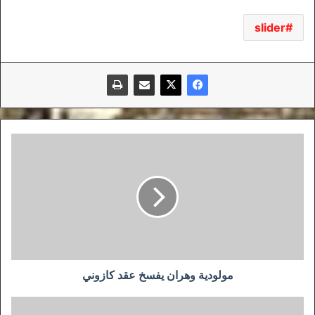
slider
مولودية
وهران
يفسخ
عقد
كازوني
مولودية وهران يفسخ عقد كازوني
إسحاق