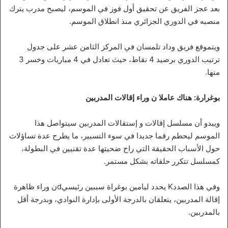
بعد عجز الفريق عن تحقيق أول فوز في الموسم، ليصبح مدرب يترك
منصبه في الدوري الجزائري منذ انطلاق الموسم.
ويتموقع فريق وداد تلمسان في المركز الثامن عشر على جدول
ترتيب الدوري برصيد 4 نقاط، حيث تعادل في 4 مباريات وخسر 3
منها.
بوغرارة: هناك عاملا ن وراء إقالات المدربين
ويبدو أن مسلسل إقالات و إستقالات المدربين سيتواصل هذا
الموسم ليحطم رقما جديدا في سوء التسيير، ما يطرح عدة تساؤلات
حول الأسباب الحقيقة التي راح ضحيتها عدة تقنيين في البطولة،
كمسلسل تتكرر حلقاته بشكل مستمر.
وفي هذا الصددK يحدد ليامين بوغراة سببين رئيسيdن وراء ظاهرة
إقالة المدربين، يتعلقان بالدرجة الأولى بإدارة النوادي، وبدرجة أقل
بالمدربين.