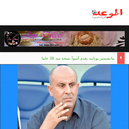
مانشستر يونايتد يقدم أسوأ نسخة منذ 38 عاما