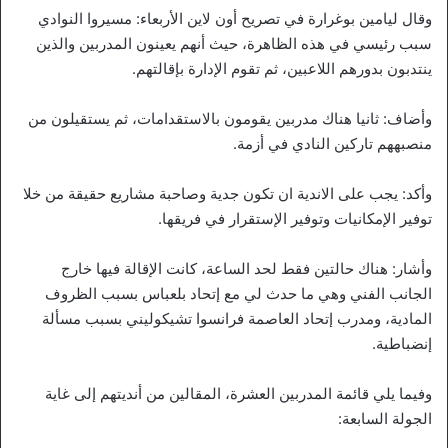
وقال ليامين بوغرارة في تصريح أون لاين الأربعاء: مسيروا النوادي
سبب رئيسي في هذه الظاهرة، حيث أنهم يعينون المدربين والذين
ينتدبون بدورهم اللاعبين، ثم تقوم الإدارة بإقالتهم.
وأضاف: ثانيا هناك مدربين يقومون بالاستقدامات، ثم يستقيلون من
منصبههم تاركين النادي في أزمة.
وأكد: يجب على الاندية ان تكون جدية وصاحبة مشاريع حقيقة من خلا
توفير الإمكانيات وتوفير الإستقرار في فريقها.
وأشار: هناك حالتين فقط لحد الساعة، كانت الإقالة فيها خارج
الجانب الفني وهي ما حدث لي مع إتحاد بلعباس بسبب الظروف
المادية، ومدرب إتحاد العاصمة فرانسوا تشيكوليني بسبب مسألة
إنضباطية.
وفيما يلي قائمة المدربين العشرة، المقالين من أنديتهم إلى غاية
الجولة السابعة: