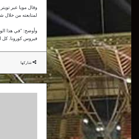
وقال مويا عبر تويتر
لمتابعته من خلال شا
وأوضح: “في هذا الو
فيروس كورونا. كل ا
شاركها
إلغاء
معسكر
منتخب
الجزائر
للسلة