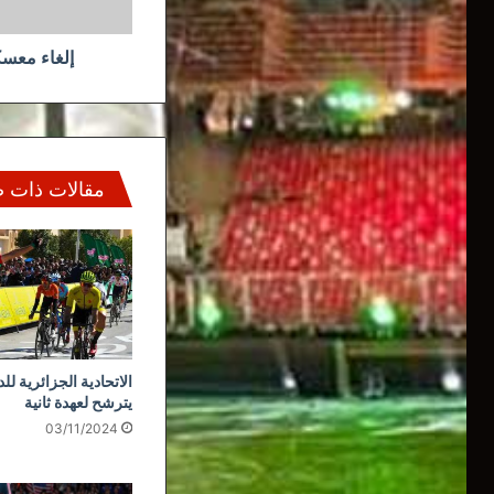
إلغاء معسك
مقالات ذات 
الاتحادية الجزائرية لل
يترشح لعهدة ثانية
03/11/2024