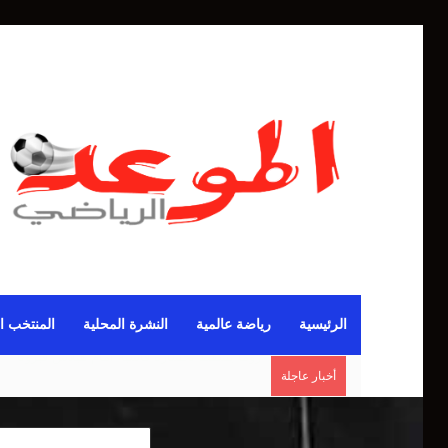
الرئيسية
رياضة عالمية
النشرة المحلية
المنتخب ا
أخبار عاجلة
مانشستر يونايتد يقدم أسوأ نسخة منذ 38 عاما