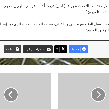
 الأربعاء: “بعد التحدث مع رافا (نادال) قررت ألا أسافر إلى ملبورن مع بقي
شة التلفزيون”.
قت أفضل البقاء مع عائلتي وأطفالي، بسبب الوضع الصعب الذي تمر إسبانيا
لتوفيق للفريق”.
فيسبوك
‫X
مشاركة عبر البريد
طباعة
جناح
فرنسي
يعزز
صفوف
يوفنتوس