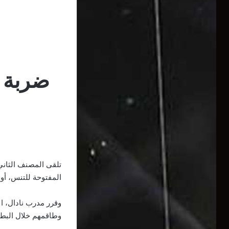
ضربة م
تلقى المصنف الثاني
المفتوحة للتنس، أولى البط
وقرر مدرب نادال، ال
وطاقمهم خلال البطو