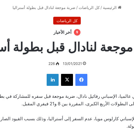
الرئيسية
/
كل الرياضات
/
ضربة موجعة لنادال قبل بطولة أستراليا
كل الرياضات
أخر الأخبار
وجعة لنادال قبل بطولة أست
226
13/01/2021
فيسبوك
‫X
لينكدإن
 عالميا، الإسباني رفائيل نادال، ضربة موجعة قبل سفره للمشاركة في بطو
ولات الأربع الكبرى، المقررة بين 8 و21 فيفري المقبل.
إسباني كارلوس مويا، عدم السفر إلى أستراليا، وذلك بسبب القيود الصارم
لة.