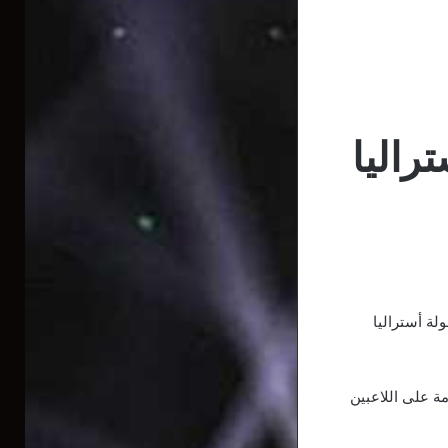
راليا
لة أستراليا
ة على اللاعبين