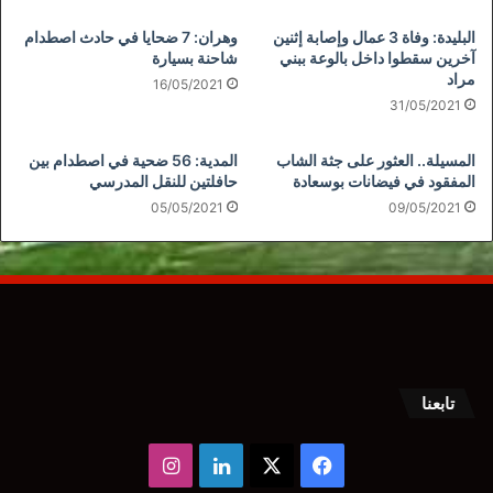
البليدة: وفاة 3 عمال وإصابة إثنين
وهران: 7 ضحايا في حادث اصطدام
آخرين سقطوا داخل بالوعة ببني
شاحنة بسيارة
مراد
16/05/2021
31/05/2021
المسيلة.. العثور على جثة الشاب
المدية: 56 ضحية في اصطدام بين
المفقود في فيضانات بوسعادة
حافلتين للنقل المدرسي
05/05/2021
09/05/2021
تابعنا
‫X
فيسبوك
لينكدإن
انستقرام