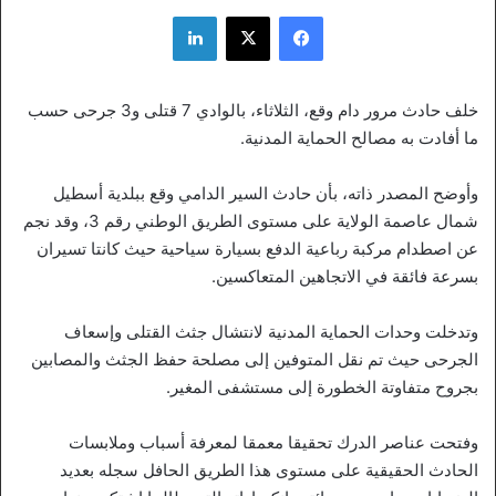
فيسبوك
‫X
لينكدإن
خلف حادث مرور دام وقع، الثلاثاء، بالوادي 7 قتلى و3 جرحى حسب
ما أفادت به مصالح الحماية المدنية.
وأوضح المصدر ذاته، بأن حادث السير الدامي وقع ببلدية أسطيل
شمال عاصمة الولاية على مستوى الطريق الوطني رقم 3، وقد نجم
عن اصطدام مركبة رباعية الدفع بسيارة سياحية حيث كانتا تسيران
بسرعة فائقة في الاتجاهين المتعاكسين.
وتدخلت وحدات الحماية المدنية لانتشال جثث القتلى وإسعاف
الجرحى حيث تم نقل المتوفين إلى مصلحة حفظ الجثث والمصابين
بجروح متفاوتة الخطورة إلى مستشفى المغير.
وفتحت عناصر الدرك تحقيقا معمقا لمعرفة أسباب وملابسات
الحادث الحقيقية على مستوى هذا الطريق الحافل سجله بعديد