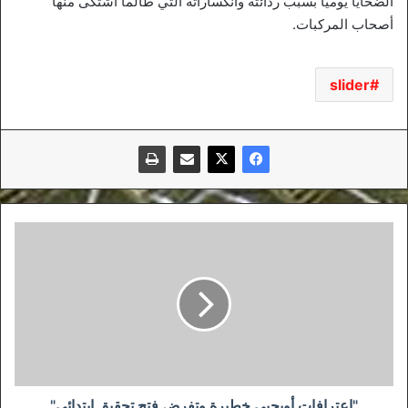
الضحايا يوميا بسبب ردائته وانكساراته التي طالما اشتكى منها
أصحاب المركبات.
slider
"اعترافات
أويحيى
خطيرة
وتفرض
فتح
تحقيق
ابتدائي"
"اعترافات أويحيى خطيرة وتفرض فتح تحقيق ابتدائي"