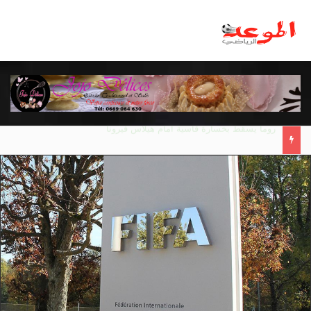
مانشستر يونايتد يقدم أسوأ نسخة منذ 38 عاما