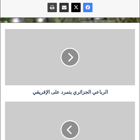
الرباعي
الجزائري
يتمرد
على
الإفريقي
الرباعي الجزائري يتمرد على الإفريقي
غوارديولا:
"لا
أود
الحديث
عن
المنافسة