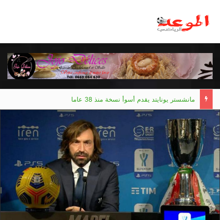
مانشستر يونايتد يقدم أسوأ نسخة منذ 38 عاما