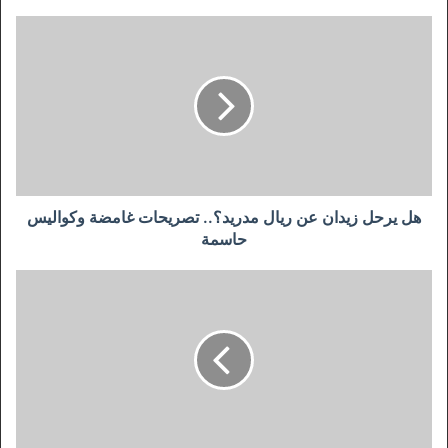
هل
يرحل
زيدان
عن
ريال
مدريد؟..
تصريحات
غامضة
وكواليس
حاسمة
هل يرحل زيدان عن ريال مدريد؟.. تصريحات غامضة وكواليس
حاسمة
جدول
ترتيب
الدوري
الإنجليزي
قبل
مباراة
ليفربول
ضد
بيرنلي