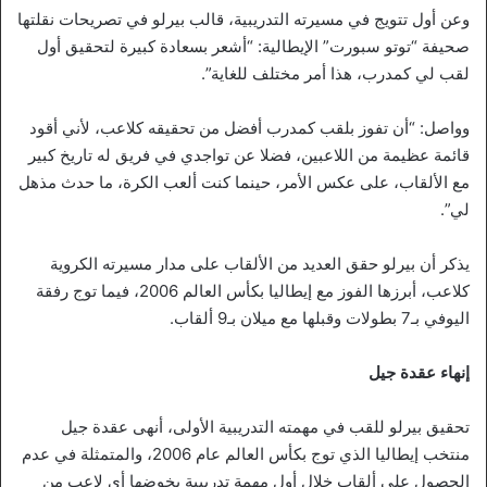
وعن أول تتويج في مسيرته التدريبية، قالب بيرلو في تصريحات نقلتها
صحيفة “توتو سبورت” الإيطالية: “أشعر بسعادة كبيرة لتحقيق أول
لقب لي كمدرب، هذا أمر مختلف للغاية”.
وواصل: “أن تفوز بلقب كمدرب أفضل من تحقيقه كلاعب، لأني أقود
قائمة عظيمة من اللاعبين، فضلا عن تواجدي في فريق له تاريخ كبير
مع الألقاب، على عكس الأمر، حينما كنت ألعب الكرة، ما حدث مذهل
لي”.
يذكر أن بيرلو حقق العديد من الألقاب على مدار مسيرته الكروية
كلاعب، أبرزها الفوز مع إيطاليا بكأس العالم 2006، فيما توج رفقة
اليوفي بـ7 بطولات وقبلها مع ميلان بـ9 ألقاب.
إنهاء عقدة جيل
تحقيق بيرلو للقب في مهمته التدريبية الأولى، أنهى عقدة جيل
منتخب إيطاليا الذي توج بكأس العالم عام 2006، والمتمثلة في عدم
الحصول على ألقاب خلال أول مهمة تدريبية يخوضها أي لاعب من