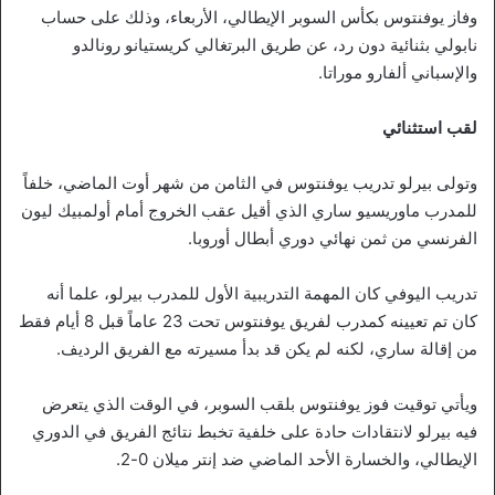
وفاز يوفنتوس بكأس السوبر الإيطالي، الأربعاء، وذلك على حساب
نابولي بثنائية دون رد، عن طريق البرتغالي كريستيانو رونالدو
والإسباني ألفارو موراتا.
لقب استثنائي
وتولى بيرلو تدريب يوفنتوس في الثامن من شهر أوت الماضي، خلفاً
للمدرب ماوريسيو ساري الذي أقيل عقب الخروج أمام أولمبيك ليون
الفرنسي من ثمن نهائي دوري أبطال أوروبا.
تدريب اليوفي كان المهمة التدريبية الأول للمدرب بيرلو، علما أنه
كان تم تعيينه كمدرب لفريق يوفنتوس تحت 23 عاماً قبل 8 أيام فقط
من إقالة ساري، لكنه لم يكن قد بدأ مسيرته مع الفريق الرديف.
ويأتي توقيت فوز يوفنتوس بلقب السوبر، في الوقت الذي يتعرض
فيه بيرلو لانتقادات حادة على خلفية تخبط نتائج الفريق في الدوري
الإيطالي، والخسارة الأحد الماضي ضد إنتر ميلان 0-2.