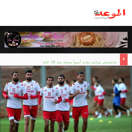
مانشستر يونايتد يقدم أسوأ نسخة منذ 38 عاما