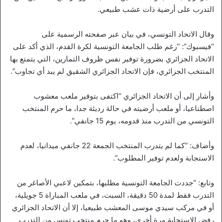
التدرب على أرضية ذات عشب طبيعي.
وقال الاتحاد التونسي، في بيان عبر صفحته الرسمية على
“فيسبوك”: “رغم طلب الجامعة التونسية لكرة القدم، الذي أكد على
الاتحاد الجزائري بضرورة توفير نفس ظروف التمارين، التي يتمتع بها
المنتخب الجزائري، فإن الاتحاد الجزائري الشقيق لم يبد أي تجاوب”.
وأشار إلى أن الاتحاد الجزائري “اكتفى بتوفير ملعب معشوب
اصطناعيا، أو ملعب أرضيته في حالة رديئة جدا، ما حرم المنتخب
التونسي من التدرب منذ قدومه، يوم 15 جانفي”.
وأضاف: “كما لم يتدرب المنتخب الجمعة 22 جانفي ميدانيا، لعدم
الاستجابة ولعدم توفير المطلوب”.
وتابع: “جددت الجامعة التونسية مطلبها، بتمكين لاعبي الأصاغر من
التدرب فقط لمدة 50 دقيقة، السبت، في ملعب المباراة 5 جويلية،
أو في مركب سيدي موسى المعشب طبيعيا، إلا أن الاتحاد الجزائري
رفض الاستجابة مرة أخرى، وهو ما حرم منتخب تونس من التدرب