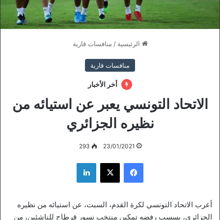
الرئيسية
/
منافسات قارية
منافسات قارية
أخر الأخبار
الاتحاد التونسي يعبر عن استيائه من
نظيره الجزائري
293
23/01/2021
فيسبوك
‫X
لينكدإن
أعرب الاتحاد التونسي لكرة القدم، السبت، عن استيائه من نظيره
الجزائري، بسسب رفضه تمكين منتخب نسور قرطاج للناشئين، من