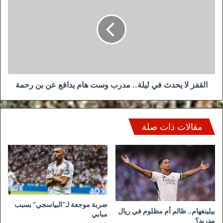
يحدث
في
ليلة..
مدرب
وست
هام
يدافع
عن
القفز لا يحدث في ليلة.. مدرب وست هام يدافع عن بن رحمة
بن
رحمة
مقالات ذات صلة
ضربة موجعة لـ”البياسجي” بسبب
بيلينغهام.. ظالم أم مظلوم في ريال
مبابي
مدريد؟