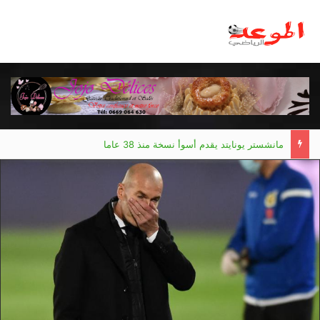
مانشستر يونايتد يقدم أسوأ نسخة منذ 38 عاما