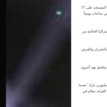
تم عزل 72 لاعباً في غرفهم الفندقية لمدة أسبوعين بعد اكتشاف حالات إصابة بفيروس كورونا المستجد على 17
س ساعات يومياً
لى أستراليا الخالية من
بالجدران والفرش
، ويلحق بهم آخرون
ملبورن بارك” بعدما
الغراند سلام في