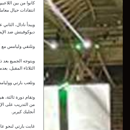
كانوا من بين اللاعب
انتقادات حيال معامل
ويبدأ نادال، الثاني
ديوكوفيتش ضد الإيط
وتلتقي وليامس مع أو
ويتوجه الجميع بعد 
الثلاثاء المقبل، بعدما تم تقلي
وتلعب بارتي ووليامس
وتقام دورة ثالثة، ه
من التدريب على الإطل
أنجليك كيربر.
غابت بارتي لنحو عام