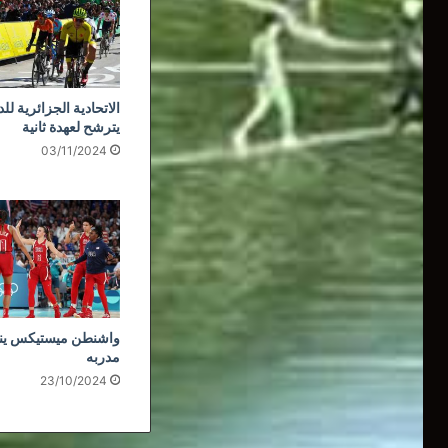
الاتحادية الجزائرية لل
يترشح لعهدة ثانية
03/11/2024
واشنطن ميستيكس ي
مدربه
23/10/2024