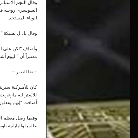
وقال النجم الإسباني
السويسري روجيه فيدرر
الوباء المستجد.
وقال نادال لشبكة “س
وأضاف “لكن على الأق
معتبراً أن “اليوم أش
– نفا الصبر –
كان للأميركية سيرين
أضافت “إنهم يفعلون
وفيما وصل معظم الل
عالميا واليابانية ن