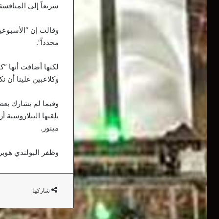
سريعاً إلى المنافسة
وقالت إن “الأسبوعين
مجدداً”.
لكنها أضافت أنها “كا
وكلاعبين علينا أن ن
وفيما لم يشارك بعض
بلقبها البيلاروسية أ
مينور.
وظفر البولندي هوبر
شاركها