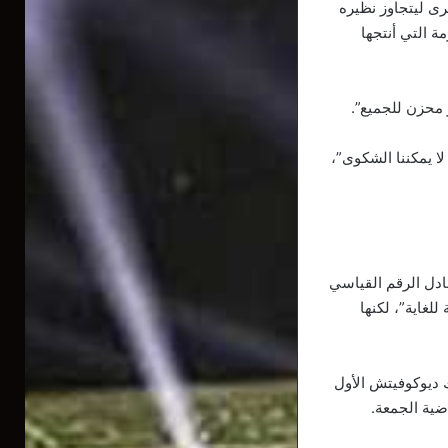
رى ليتجاوز نظيره
ة التي أنتجها
 محزن للجميع”.
ا يمكننا الشكوى”،
عادل الرقم القياسي
ارمة للغاية”، لكنها
 ديوكوفيتش الأول
ضية الجمعة.