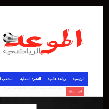
الرئيسية
رياضة عالمية
النشرة المحلية
المنتخب ا
أخبار عاجلة
مانشستر يونايتد يقدم أسوأ نسخة منذ 38 عاما