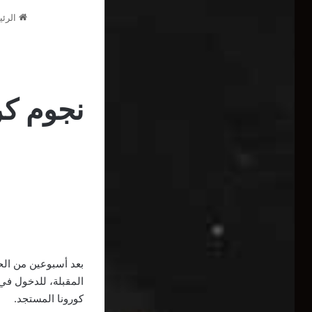
الرئي
نجوم كر
بعد أسبوعين من الح
المقبلة، للدخول في
كورونا المستجد.