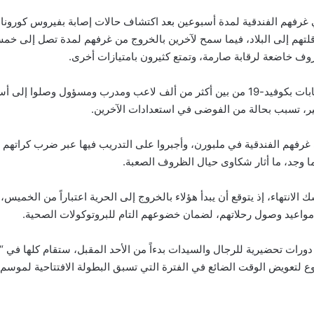
لتهم إلى البلاد، فيما سمح لآخرين بالخروج من غرفهم لمدة تصل إلى خم
 خاضعة لرقابة صارمة، وتمتع كثيرون بامتيازات أخرى.
لكن ثبوت ثماني إصابات بكوفيد-19 من بين أكثر من ألف لاعب ومدرب ومسؤول وصلوا إ
ر، تسبب بحالة من الفوضى في استعدادات الآخرين.
 غرفهم الفندقية في ملبورن، وأجبروا على التدريب فيها عبر ضرب كراتهم 
ا وجد، ما أثار شكاوى حيال الظروف الصعبة.
الانتهاء، إذ يتوقع أن يبدأ هؤلاء بالخروج إلى الحرية اعتباراً من الخميس
لى مواعيد وصول رحلاتهم، لضمان خضوعهم التام للبروتوكولات الصحية.
ورات تحضيرية للرجال والسيدات بدءاً من الأحد المقبل، ستقام كلها في “
ع لتعويض الوقت الضائع في الفترة التي تسبق البطولة الافتتاحية لموسم 