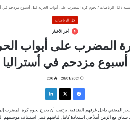
سية
/
كل الرياضات
/
نجوم كرة المضرب على أبواب الحرية قبل أسبوع مزدحم في أس
كل الرياضات
أخر الأخبار
ة المضرب على أبواب الحر
أسبوع مزدحم في أستراليا
236
28/01/2021
فيسبوك
‫X
لينكدإن
جر المضني داخل غرفهم الفندقية، يرتقب أن يخرج نجوم كرة المضرب إلى ا
 سباق مع الزمن أملاً في استعادة كامل لياقتهم قبيل استئناف موسمهم ا