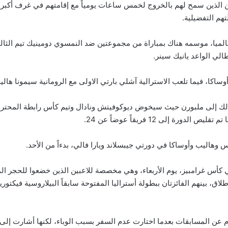
ين الذين سمح لهم بالخروج لخمس ساعات يومياً مع إقامتهم في غرف أكبر و
تهم التفضيلية.
 عالميا، موسمه هناك بمباراة من مجموعتين ضد النمسوي دومينيك تيم الثال
الي الواعد يانيك سينر.
ساكا، فيما تلعب الاسترالية آشلي بارتي الاولى مع الرومانية سيمونا هاليب 
ذلك إلى ملبورن حيث سيخوض ديوكوفيتش ونادال وتيم كأس رابطة المحترفين
ص الدورة إلى 12 فريقاً عوضاً عن 24.
 وهاليب وأوساكا في دورتي جيبسلاند ويارا فالي، بدءاً من الأحد.
ي كأس غرامبيز، يوم الأربعاء، وهي مخصصة للاعبين الذين خضعوا للحجر ال
اق، بينهم الفائزتان ببطولة أستراليا المفتوحة سابقاً البيلاروسية فيكتوريا أ
 عن المسابقات بعدما اختارت عدم السفر بسبب الوباء، لكنها أشارت إلى أن