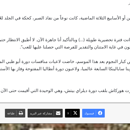
.
 أو الأسابيع الثلاثة الماضية، كانت نوعاً من نفاذ الصبر، كحكة في الجلد ل
نت فترة تحضيرية طويلة (…) وبالتأكيد أنا جاهزة الآن. لا أطيق الانتظار حت
كون في غاية الامتنان والتقدير للفرصة التي حصلنا عليها للعب”.
 كبار النجوم بعد هذا الموسم، خاضت لاعبات منافسات دورة أبو ظبي ال
رينا سابالينكا السابعة عالميا، ولاعبون دورة أنطاليا المفتوحة وفاز بها الأ
ت هوركاش بلقب دورة ديلراي بيتش، وهي الوحيدة التي أقيمت حتى الآن ف
فيسبوك
‫X
مشاركة عبر البريد
طباعة