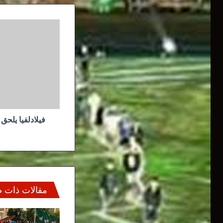
فيلادلفيا
يلحق
الخسارة
الاولى
بليكرز
خارج
ارضه
فيلادلفيا يلحق
مقالات ذات 