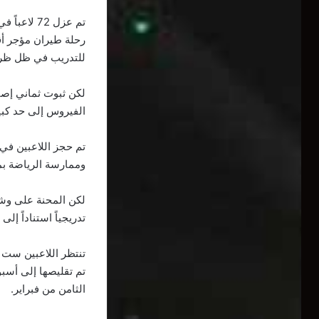
رحلة طيران مؤجر أق
للتدريب في ظل ظروف
الفيروس إلى حد كبي
تم حجز اللاعبين في
وممارسة الرياضة بم
لكن المحنة على وشك 
تدريجياً استناداً إ
تنتظر اللاعبين ست د
تم تقليصها إلى أسبو
الثامن من فبراير.