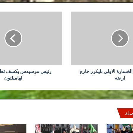
رئيس
مرسيدس
يكشف
تطورات
التجديد
لهاميلتون
 الخسارة الاولى بليكرز خارج
رئيس مرسيدس يكشف تطور
ارضه
لهاميلتون
صلة