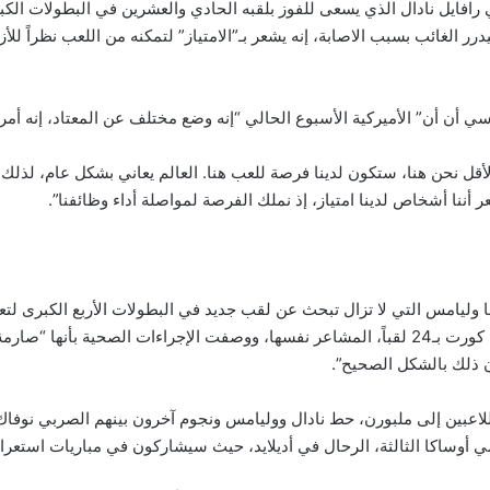
 رافايل نادال الذي يسعى للفوز بلقبه الحادي والعشرين في البطولات الكب
 الغائب بسبب الاصابة، إنه يشعر بـ”الامتياز” لتمكنه من اللعب نظراً للأزم
ي أن أن” الأميركية الأسبوع الحالي “إنه وضع مختلف عن المعتاد، إنه أمر
ل نحن هنا، ستكون لدينا فرصة للعب هنا. العالم يعاني بشكل عام، لذلك ل
عر أننا أشخاص لدينا امتياز، إذ نملك الفرصة لمواصلة أداء وظائفنا”.
ا وليامس التي لا تزال تبحث عن لقب جديد في البطولات الأربع الكبرى لت
للأسترالية مارغريت كورت بـ24 لقباً، المشاعر نفسها، ووصفت الإجراءات الصحية بأنها “ص
 ذلك بالشكل الصحيح”.
اعبين إلى ملبورن، حط نادال ووليامس ونجوم آخرون بينهم الصربي نوفاك
اومي أوساكا الثالثة، الرحال في أديلايد، حيث سيشاركون في مباريات استعرا