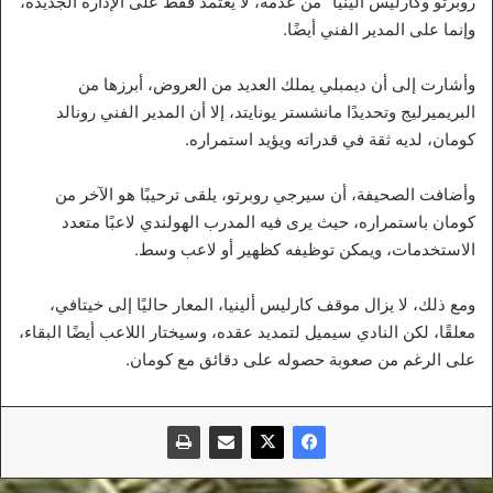
روبرتو وكارليس ألينيا” من عدمه، لا يعتمد فقط على الإدارة الجديدة،
وإنما على المدير الفني أيضًا.
وأشارت إلى أن ديمبلي يملك العديد من العروض، أبرزها من
البريميرليج وتحديدًا مانشستر يونايتد، إلا أن المدير الفني رونالد
كومان، لديه ثقة في قدراته ويؤيد استمراره.
وأضافت الصحيفة، أن سيرجي روبرتو، يلقى ترحيبًا هو الآخر من
كومان باستمراره، حيث يرى فيه المدرب الهولندي لاعبًا متعدد
الاستخدمات، ويمكن توظيفه كظهير أو لاعب وسط.
ومع ذلك، لا يزال موقف كارليس ألينيا، المعار حاليًا إلى خيتافي،
معلقًا، لكن النادي سيميل لتمديد عقده، وسيختار اللاعب أيضًا البقاء،
على الرغم من صعوبة حصوله على دقائق مع كومان.