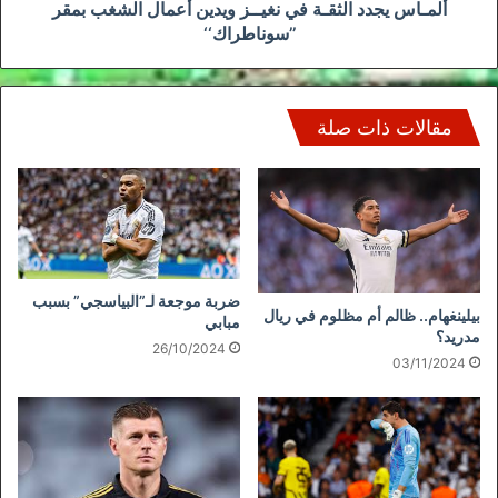
’’سوناطراك‘‘
ألمـاس يجدد الثقـة في نغيــز ويدين أعمال الشغب بمقر
’’سوناطراك‘‘
مقالات ذات صلة
ضربة موجعة لـ”البياسجي” بسبب
بيلينغهام.. ظالم أم مظلوم في ريال
مبابي
مدريد؟
26/10/2024
03/11/2024