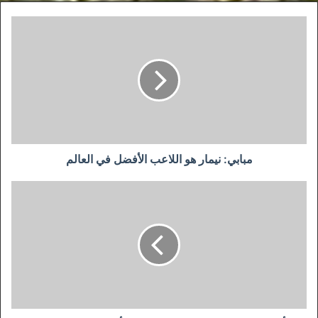
مبابي:
نيمار
هو
اللاعب
الأفضل
في
العالم
مبابي: نيمار هو اللاعب الأفضل في العالم
ألمـاس
يجدد
الثقـة
في
نغيــز
ويدين
أعمال
الشغب
بمقر