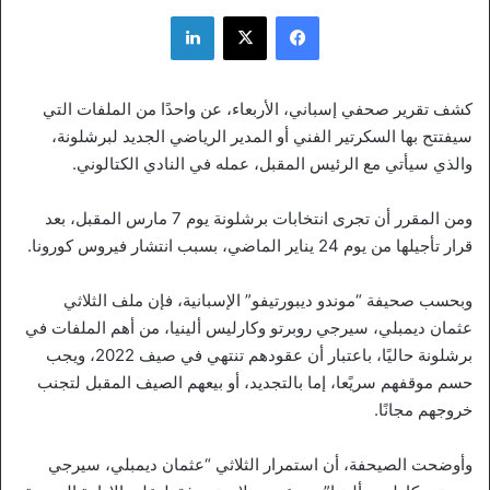
فيسبوك
‫X
لينكدإن
كشف تقرير صحفي إسباني، الأربعاء، عن واحدًا من الملفات التي
سيفتتح بها السكرتير الفني أو المدير الرياضي الجديد لبرشلونة،
والذي سيأتي مع الرئيس المقبل، عمله في النادي الكتالوني.
ومن المقرر أن تجرى انتخابات برشلونة يوم 7 مارس المقبل، بعد
قرار تأجيلها من يوم 24 يناير الماضي، بسبب انتشار فيروس كورونا.
وبحسب صحيفة “موندو ديبورتيفو” الإسبانية، فإن ملف الثلاثي
عثمان ديمبلي، سيرجي روبرتو وكارليس ألينيا، من أهم الملفات في
برشلونة حاليًا، باعتبار أن عقودهم تنتهي في صيف 2022، ويجب
حسم موقفهم سريًعا، إما بالتجديد، أو بيعهم الصيف المقبل لتجنب
خروجهم مجانًا.
وأوضحت الصيحفة، أن استمرار الثلاثي “عثمان ديمبلي، سيرجي