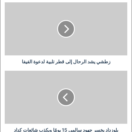
زطشي
يشد
الرحال
إلى
قطر
تلبية
لدعوة
الفيفا
زطشي يشد الرحال إلى قطر تلبية لدعوة الفيفا
بلوزداد
يخسر
جهود
سالمي
15
يومًا
ويكذب
شائعات
كداد
بلوزداد يخسر جهود سالمي 15 يومًا ويكذب شائعات كداد