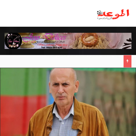
مانشستر يونايتد يقدم أسوأ نسخة منذ 38 عاما