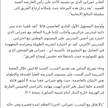
القادر عمراني الذي تم تنصيبه الأحد على رأس العارضة الفنية
للعميد، “يعد رجل هذه المرحلة حيث بإمكانه إرجاع الفريق إلى
سلسلة النتائج الايجابية”.
وأوضح المسؤول الأول للنادي العاصمي قائلا “لقد تلقينا عدة سير
ذاتية لمدربين جزائريين وأجانب لكننا قررنا التعاقد مع عمراني الذي
اعتبره من أحسن المدربين على المستوى الوطني مع احترامي
للمدربين الآخرين. لقد تم اختياره لتجربته الطويلة وصرامته المعهودة
في التعامل مع المجموعة. بالنسبة لي ، عمراني هو الشخص الذي
يليق للمولودية حيث باستطاعته تحسين أوضاع الفريق”.
وجاء تصريح ألماس بعد تقديم المدرب الجديد للاعبين خلال الحصة
التدريبية التي أقيمت على مستوى المدرسة العليا للفندقة والإطعام
بعين البنيان بالعاصمة، حيث وقع عمراني عقدا مدته 6 أشهر قابلة
للتجديد خلفا لنبيل نغيز الذي أنهيت مهامه بالتراضي الخميس الفارط
إثر الهزيمة خارج الديار أمام شبيبة الساورة بنتيحة 1-0.
“بالاتفاق مع المدرب عمراني، اخترنا التعاقد لمدة قصيرة وفي حالة