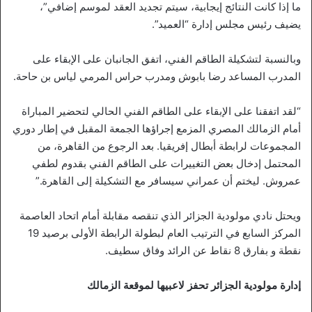
ما إذا كانت النتائج إيجابية، سيتم تجديد العقد لموسم إضافي”،
يضيف رئيس مجلس إدارة “العميد”.
وبالنسبة لتشكيلة الطاقم الفني، اتفق الجانبان على الإبقاء على
المدرب المساعد رضا بابوش ومدرب حراس المرمي لياس بن حاحة.
“لقد اتفقنا على الإبقاء على الطاقم الفني الحالي لتحضير المباراة
أمام الزمالك المصري المزمع إجراؤها الجمعة المقبل في إطار دوري
المجموعات لرابطة أبطال إفريقيا. بعد الرجوع من القاهرة، من
المحتمل إدخال بعض التغييرات على الطاقم الفني بقدوم لطفي
عمروش. ليختم أن عمراني سيسافر مع التشكيلة إلى القاهرة.”
ويحتل نادي مولودية الجزائر الذي تنقصه مقابلة أمام اتحاد العاصمة
المركز السابع في الترتيب العام لبطولة الرابطة الأولى برصيد 19
نقطة و بفارق 8 نقاط عن الرائد وفاق سطيف.
إدارة مولودية الجزائر تحفز لاعبيها لموقعة الزمالك