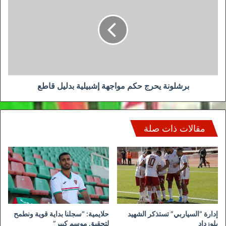
حكم
مواجهة
إشبيلية
بدليل
قاطع
برشلونة يحرج حكم مواجهة إشبيلية بدليل قاطع
مقالات ذات صلة
إدارة “السياربي” تستذكر الشهيد
حلايمية: “سجلنا بداية قوية ونطمح
بلوزداد
لتحقيق موسم كبير”