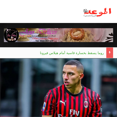
روما يسقط بخسارة قاسية أمام هيلاس فيرونا