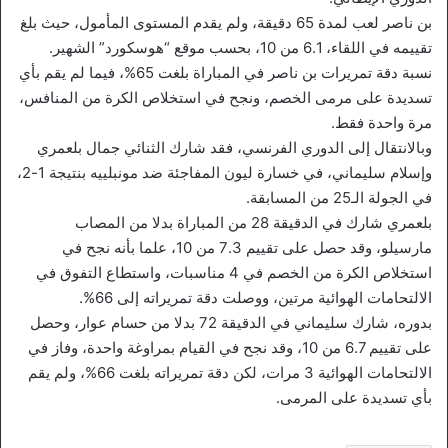
بن ناصر لعب لمدة 65 دقيقة، ولم يقدم المستوى المأمول، حيث بلغ
تقييمه في اللقاء، 6.1 من 10، بحسب موقع “هوسكورد” الشهير.
نسبة دقة تمريرات بن ناصر في المباراة بلغت 65%، فيما لم يقم بأي
تسديدة على مرمى الخصم، ونجح في استخلاص الكرة من المنافس،
مرة واحدة فقط.
وبالانتقال إلى الدوري الفرنسي، فقد شارك الثنائي جمال بلعمري
وإسلام سليماني، في خسارة ليون المفاجئة ضد مونبلييه بنتيجة 1-2،
في الجولة الـ25 من المسابقة.
بلعمري شارك في الدقيقة 28 من المباراة بدلا من المصاب
مارسيلو، وقد حصل على تقييم 7.3 من 10، علما بأنه نجح في
استخلاص الكرة من الخصم في 4 مناسبات، واستطاع التفوق في
الالتحامات الهوائية مرتين، ووصلت دقة تمريراته إلى 66%.
بدوره، شارك سليماني في الدقيقة 72 بدلا من حسام عوار، وحصل
على تقييم 6.7 من 10، وقد نجح في القيام بمراوغة واحدة، وفاز في
الالتحامات الهوائية 3 مرات، لكن دقة تمريراته بلغت 66%، ولم يقم
بأي تسديدة على المرمى.