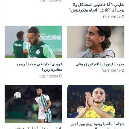
03/11/2024
شايبي :”أنا خاطيني المشاكل ولا
يوجد أي “كلاش” اتجاه بيتكوفيتش”
17/11/2024
مدرب فينورد يدافع عن زروقي
غويري احتياطي مجددا ويقرر
مغادرة رين !
03/11/2024
03/11/2024
حجام أساسيا ويقود يونغ بويز لفوز
بلايلي يرد على أخبار استدعائه من