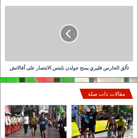
تألق
الحارس
فليري
يمنح
جولدن
نايتس
الانتصار
على
أفالانش
تألق الحارس فليري يمنح جولدن نايتس الانتصار على أفالانش
مقالات ذات صلة