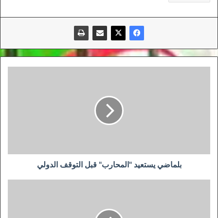
بلماضي
يستعيد
"المحارب"
قبل
التوقف
الدولي
بلماضي يستعيد "المحارب" قبل التوقف الدولي
ديوكوفيتش
ينهي
المغامرة
الروسية