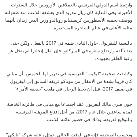
وارتبط اسم الدولي الفرنسي بالعملاقين الأوروبيين خلال السنوات
الأخيرة، وفي البداية كان ريال مدريد الذي يعشقه اللاعب منذ طفولته
ووصف نجميه الأسطوريين كريستيانو رونالدو وزين الدين زيدان بأنهما
مثليه الأعلى في عالم الساحرة المستديرة.
بالنسبة لليفربول، حاول النادي ضمه في 2017 بالفعل، ولكن حتى
بعد تألقه وارتفاع سعره في الميركاتو، فإن بطل إنجلترا لم يتخل عن
رغبة الظفر بجهوده.
وكشفت صحيفة “ليكيب” الفرنسية في تقرير لها الخميس، أن مبابي
كان قريبا بشدة من الانتقال من موناكو فريقه السابق إلى ليفربول
في صيف 2017، قبل أن يحط الرحال في ملعب “حديقة الأمراء”.
جون هنري مالك ليفربول عقد اجتماعا مع مبابي في طائرته الخاصة
لمدة ساعتين خلال عام 2017، من أجل إقناع الموهبة الفرنسية
بالتوقيع لفريقه، وذلك في حضور عائلة اللاعب.
وبحسب الصحيفة فإنه في الوقت الحالي، تمثل رعاية شركة “نايكي”