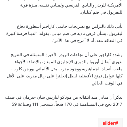
الأمريكية للريدز والنادي الفرنسي ولمبابي نفسه، ميزة قوية
لليفربول في ضم كيليان.
يأتي ذلك بالتزامن مع تصريحات جايمي كاراجير أسطورة دفاع
ليفربول، بشأن فرص ناديه في ضم مبابي، بقوله: “لدينا فرصة كبيرة
في التعاقد معه. أنا لا أمزح في هذا الأمر”.
وشدد كاراجير على أن نجاحات الريدز الأخيرة المتمثلة في التتويج
بدوري أبطال أوروبا والدوري الإنجليزي الممتاز، بالإضافة لأجواء
ملعب أنفيلد الجماهيرية ووجود مدرب مثل الألماني يورجن كلوب،
كلها عوامل تمنح الأفضلية لبطل إنجلترا على ريال مدريد، على الأقل
في الوقت الحالي.
يذكر أن مبابي منذ انتقاله من موناكو لباريس سان جيرمان في صيف
2017 نجح في المساهمة في 170 هدفاً، بتسجيل 111 وصناعة 59.
slider