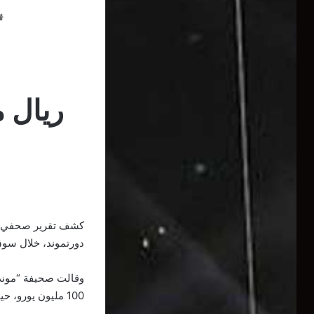
ريال م
كشف تقرير صحفي إسب
دورتموند، خلال سوق 
وقالت صحيفة “موندو 
100 مليون يورو، حيث سيحصل بوروسيا دورتموند على 90 مليون يورو، بينما سينفق 20 مليونا أخرى كعمولات”.