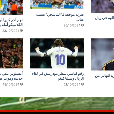
ضربة موجعة لـ”البياسجي” بسبب
ظلوم في ريال
مبابي
نجم آخر كبير لل
الكلاسيكو أمام 
26/10/2024
23/10/2024
رقم قياسي ينتظر مودريتش في لقاء
أنشيلوتي ينفي 
 النهائي من
الريال وسيلتا فيغو
جديدة وموعد عودة
18/10/2024
21/10/2024