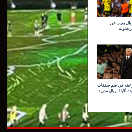
ريال يغيب عن
برشلونة
رغبته في ضم صفقات
 ألابا لـ ريال مدريد