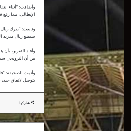
الإيطالي، مما رفع قيمة الصفقة إلى 43 مليون يورو، و
سيضع ريال مدريد الث
من أن النرويجي سيط
وأتمت الصحيفة: “فلو
يتوصل لاتفاق جيد، ف
شاركها