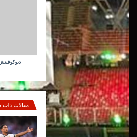
ديوكوفيتش
ينهي
المغامرة
الروسية
ديوكوفيتش 
مقالات ذات 