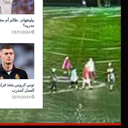
بيلينغهام.. ظالم أم م
مدريد؟
03/11/2024
توني كروس يتخذ قراره
العمل كمدرب
22/10/2024