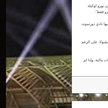
ند من سالزبورج لدورتموند حصل والده على 8 ملايين يورو، و15 مليون يورو لوكيله
لخفض 90 مليون يورو التي سيطلبها نادي دورتموند،
 يراه ريال مدريد مقبولا، على الرغم
 مالية، وإذا لم