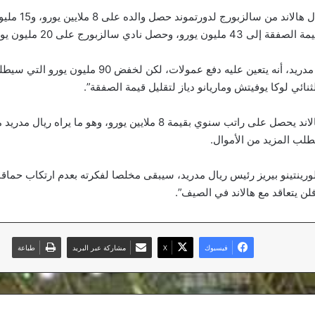
وأضافت: “أثناء انتقال هالا
حصل نادي سالزبورج على 20 مليون يورو فقط”.
وتابعت: “يدرك ريال مدريد، أنه يتعين عليه دفع عمولات، لكن 
نائي لوكا يوفيتش وماريانو دياز لتقليل قيمة الصفقة”.
وأفاد التقرير، بأن هالاند يحصل على راتب سنوي بقيمة 8 ملايين يورو، وهو ما
لب المزيد من الأموال.
رينتينو بيريز رئيس ريال مدريد، سيبقى مخلصا لفكرته بعدم ارتكاب حماقات
لن يتعاقد مع هالاند في الصيف”.
فيسبوك
‫X
مشاركة عبر البريد
طباعة