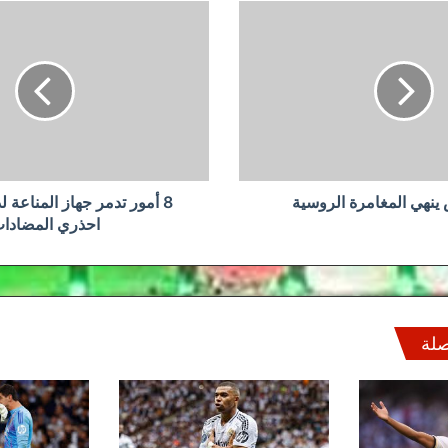
8
أمور
تدمر
جهاز
المناعة
لدى
الأطفال..
احذري
المضادات
ينهي المغامرة الروسية
8 أمور تدمر جهاز المناعة ل
احذري المضادا
صلة