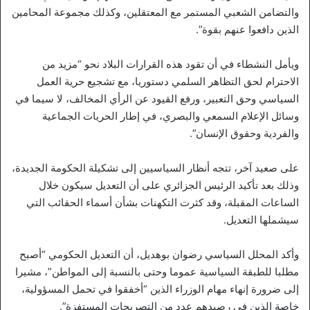
والتضامن الشعبي المستمر مع المعتقلين، وكذلك مجموعة المحامين
الذين دافعوا عنهم بقوة”.
ويأمل النشطاء في أن تقود هذه القرارات البلاد نحو “مزيد من
الاحترام لحق التظاهر السلمي دستوريا، مع تشجيع حرية العمل
السياسي وحق التعبير، ورفع القيود عن الرأي المخالف، لا سيما في
وسائل الإعلام السمعي والبصري، في إطار الحريات الجماعية
والفردية وحقوق الإنسان”.
على صعيد آخر، تتجه أنظار السياسيين إلى تشكيلة الحكومة الجديدة،
وذلك بعد تأكيد الرئيس الجزائري على أن التعديل سيكون خلال
الساعات المقبلة، وقد كثرت التكهنات بشأن أسماء الحقائب التي
سيشملها التعديل.
وأكد المحلل السياسي رضوان بوهديل، أن التعديل الحكومي “أصبح
مطلبا للطبقة السياسية عموما وحتى بالنسبة إلى المواطن”، مشيرا
إلى ضرورة إنهاء مهام الوزراء الذين “أخفقوا في تحمل المسؤولية،
خاصة الذين في رصيدهم عدد من التصريحات المستفزة”.