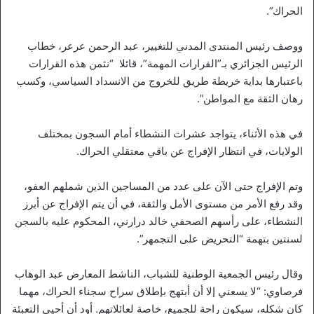
الحراك”.
ووصف رئيس المنتدى المدني للتغيير، عبد الرحمن عرعر، خطاب
الرئيس الجزائري بـ”القرارات المهمة”، قائلا “نثمن هذه القرارات
باعتبارها بداية خريطة طريق للخروج من الانسداد السياسي، وكسب
رهان الثقة مع المواطن”.
في هذه الأثناء، يتواجد عشرات النشطاء أمام السجون بمختلف
الولايات، في انتظار الإفراج عن باقي معتقلي الحراك.
وتم الإفراج حتى الآن على عدد من المساجين الذين شملهم العفو،
وقد رفع الأمر من مستوى الأمل والثقة، في أن يتم الإفراج عن أبرز
النشطاء، على رأسهم الصحفي خالد درارني، المحكوم عليه بالسجن
لسنتين بتهمة “التحريض على التجمهر”.
وقال رئيس الجمعية الوطنية للشباب، الناشط المعارض عبد الوهاب
فرصاوي: “لا يسعني إلا أن أبتهج بإطلاق سراح سجناء الحراك، مهما
كان شكله، سيكون راحة للجميع، خاصة لعائلاتهم. أود أن أحيي التعبئة