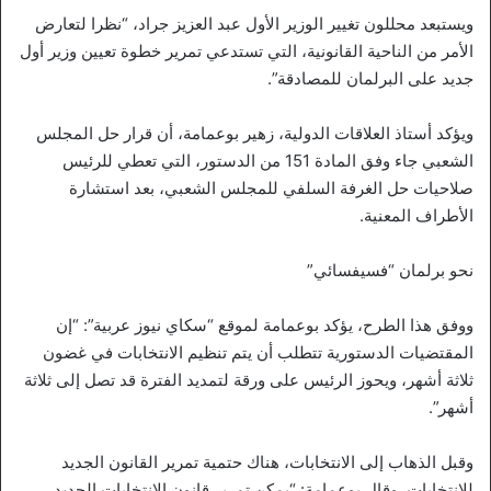
ويستبعد محللون تغيير الوزير الأول عبد العزيز جراد، “نظرا لتعارض
الأمر من الناحية القانونية، التي تستدعي تمرير خطوة تعيين وزير أول
جديد على البرلمان للمصادقة”.
ويؤكد أستاذ العلاقات الدولية، زهير بوعمامة، أن قرار حل المجلس
الشعبي جاء وفق المادة 151 من الدستور، التي تعطي للرئيس
صلاحيات حل الغرفة السلفي للمجلس الشعبي، بعد استشارة
الأطراف المعنية.
نحو برلمان “فسيفسائي”
ووفق هذا الطرح، يؤكد بوعمامة لموقع “سكاي نيوز عربية”: “إن
المقتضيات الدستورية تتطلب أن يتم تنظيم الانتخابات في غضون
ثلاثة أشهر، ويحوز الرئيس على ورقة لتمديد الفترة قد تصل إلى ثلاثة
أشهر”.
وقبل الذهاب إلى الانتخابات، هناك حتمية تمرير القانون الجديد
للانتخابات. وقال بوعمامة: “يمكن تمرير قانون الانتخابات الجديد