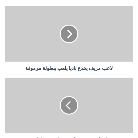
لاعب
مزيف
يخدع
ناديا
يلعب
ببطولة
مرموقة
لاعب مزيف يخدع ناديا يلعب ببطولة مرموقة
نجم
إيطالي
ينتقد
رونالدو..
ويكشف
نقاط
ضعفه