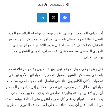
235
01/03/2021
فيسبوك
‫X
لينكدإن
أكد هداف المنتخب الوطني، بغداد بونجاح، تواصله الدائم مع المدير
الفني لـ «الخضر»، جمال بلماضي، وجاهزيته لمعسكر، شهر مارس
المقبل، كما كشف عن سر انتقال عديد اللاعبين الجزائريين إلى
الدوري التونسي وتنافسه على لقب هداف الدوري القطري مع
يوسف بلايلي.
قال بونجاح في حوار لموقع «وين وين» العربي بخصوص علاقته مع
بلماضي ومعسكر، الشهر المقبل، تحضيرا للمباراتين الأخيرتين في
تصفيات «كان الكاميرون: «أنا في تواصل دائم مع بلماضي، سنلعب
مباراتين، خلال شهر مارس، في تصفيات كأس إفريقيا، ومن الممكن
أن نرى لاعبين جدد»، وتابع: «بلماضي قد يجرّب لاعبين جدد حتى
يقف عند مستوياتهم، على كل نحن جاهزون متى احتاجنا وبنسبة مائة
من المائة»، قبل أن يصف تنافسه على لقب هداف الدوري القطري