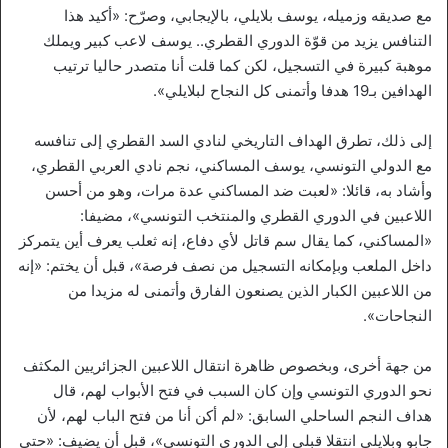
مع صديقه وزميله، يوسف بلايلي، بالإيجابي، وصرّح: «أكيد هذا
التنافس يزيد من قوّة الدوري القطري.. يوسف لاعب كبير ويملك
موهبة كبيرة في التسجيل، لكن كما قلت أنا متصدر حاليا ترتيب
الهدافين بـ19 هدفا وأتمنى كل النجاح لبلايلي».
إلى ذلك، تطرق الهداف التاريخي لنادي السد القطري إلى تنافسه
مع الدولي التونسي، يوسف المساكني، نجم نادي العربي القطري،
وأشاد به، قائلا: «لعبت ضد المساكني عدة مرات، وهو من أحسن
اللاعبين في الدوري القطري والمنتخب التونسي»، مضيفا:
«المساكني، كما يقال سم قاتل لأي دفاع، إنه ثعلب يعرف أين يتمركز
داخل الملعب وبإمكانه التسجيل من نصف فرصة»، قبل أن يختم: «إنه
من اللاعبين الكبار الذين يصنعون الفارق وأتمنى له مزيدا من
النجاحات».
من جهة أخرى، وبخصوص ظاهرة انتقال اللاعبين الجزائريين المكثف
نحو الدوري التونسي وإن كان السبب في فتح الأبواب لهم، قال
هداف النجم الساحلي السابق: «لم أكن أنا من فتح الباب لهم، لأن
جابو وبلايلي انتقلا قبلي إلى الدوري التونسي»، قبل أن يضيف: «حتى