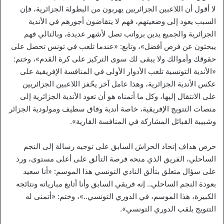
لا أقول أن اللاعبين الجزائريين يهربون من البطولة الجزائرية، فإن
السبب يعود إلى وضعيتهم، فهم لا يتقاضون أجورهم في الأندية
الجزائرية والجميع يدين برواتب تصل لأشهر عديدة، وبالتالي فهم
يبحثون عن فرص أفضل»، وتابع: «عندما تلعب في تونس تحصل على
حقوقك وأموالك ولا يبقى لك سوى التركيز على كرة القدم»، وختم:
«الأندية التونسية تلعب الأدوار الأولى في المنافسة الإفريقية على
عكس الأندية الجزائرية، وهذا عامل آخر يحّفز اللاعبين الجزائريين
على الانتقال إليها، وكل ما أتمناه هو أن تعود الأندية الجزائرية إلى
منصات التتويج الإفريقية، خاصة أندية وفاق سطيف ومولودية الجزائر
وشبيبة القبائل المشاركة في المنافسة القارية».
حرص هداف إتحاد الحراش السابق على توجيه رسالة إلى النجم
الساحلي، الفريق الذي منحه فرصة التألق على أعلى مستوى، ورد
على سؤال متعلق بتألق النادي التونسي هذا الموسم: «أنا سعيد
بعودة النجم الساحلي.. إنه فريقي السابق وأنا أتابع مبارياته ونتائجه
الكبيرة، هذا الموسم، في الدوري التونسي..»، وختم: «أتمنى له
التتويج بلقب الدوري التونسي».