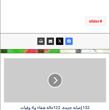
slider
132
إصابة
جديدة،
122حالة
شفاء
و4
وفيات
132 إصابة جديدة، 122حالة شفاء و4 وفيات