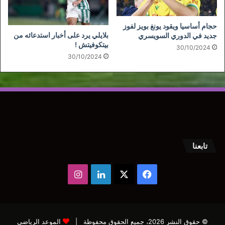
حجام أساسيا ويقود يونغ بويز لفوز
بلايلي يرد على أخبار استدعائه من
جديد في الدوري السويسري
بيتكوفيتش !
30/10/2024
30/10/2024
تابعنا
‫X
فيسبوك
لينكدإن
انستقرام
© حقوق النشر 2026، جميع الحقوق محفوظة |
الموعد الرياضي