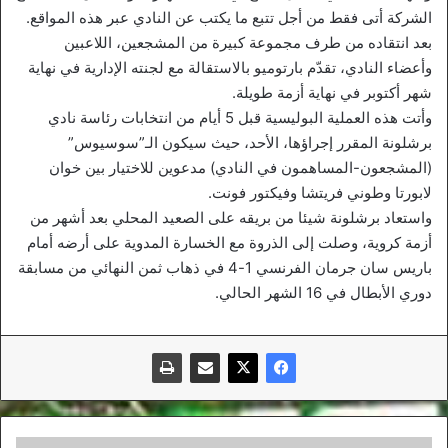
الشركة أتى فقط من أجل تتبع ما يكتب عن النادي عبر هذه المواقع.
بعد انتقاده من طرف مجموعة كبيرة من المشجعين، اللاعبين
وأعضاء النادي، تقدّم بارتوميو بالاستقالة مع لجنته الإدارية في نهاية
شهر أكتوبر في نهاية أزمة طويلة.
وأتت هذه العملية البوليسية قبل 5 أيام من انتخابات رئاسة نادي
برشلونة المقرر إجراؤها، الأحد، حيث سيكون الـ”سوسيوس”
(المشجعون-المساهمون في النادي) مدعوين للاختيار بين خوان
لابورتا وطوني فريتشا وفيكتور فونت.
واستعاد برشلونة شيئا من بريقه على الصعيد المحلي بعد أشهر من
أزمة كروية، وصلت إلى الذروة مع الخسارة المدوية على أرضه أمام
باريس سان جرمان الفرنسي 1-4 في ذهاب ثمن النهائي من مسابقة
دوري الأبطال في 16 الشهر الحالي.
"يجيد