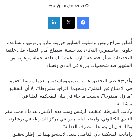
294
02/03/2021
فيسبوك
‫X
لينكدإن
أُطلق سراح رئيس برشلونة السابق جوزيب ماريا بارتوميو ومساعده
جاومي ماسفيرير، الثلاثاء، بعد جلسة استماع أمام القضاء على خلفية
التحقيقات بشأن فضيحة “بارسا غيت” المتعلقة بحملة مزعومة من
التشهير ضد شخصيات بارزة في النادي وفساد.
وأفرج قاضي التحقيق عن بارتوميو وماسفيرير بعدما مارسا “حقهما
في الامتناع عن التكلم”، ومنحهما “إفراجا مشروطا”، إلا أن التحقيق
“ما زال مفتوحا”، بحسب ما جاء في بيان للمحكمة العليا في
برشلونة.
وكانت الشرطة اعتقلت الرئيس ومساعده، الاثنين، بعدما داهمت مقر
النادي الكتالوني، وأمضيا ليلة أمس في مركز للشرطة في برشلونة،
وذلك قبل أن يصبحا “بتصرف العدالة”.
وأفادت المحكمة بأن القاضي سعى لاستجوابهما في إطار تحقيق