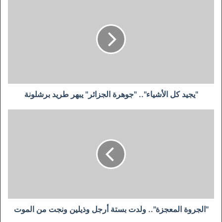
كل
الأشياء"..
"جوهرة
الجزائر"
يبهر
طريد
برشلونة
"يجيد كل الأشياء".. "جوهرة الجزائر" يبهر طريد برشلونة
"الجروة
المعجزة"..
ولدت
بستة
أرجل
وذيلين
ونجت
من
الموت
"الجروة المعجزة".. ولدت بستة أرجل وذيلين ونجت من الموت