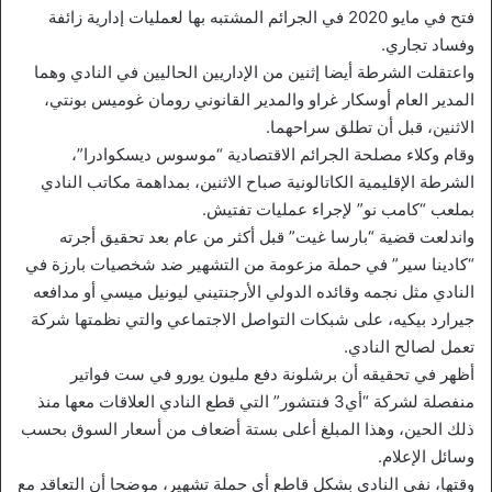
فتح في مايو 2020 في الجرائم المشتبه بها لعمليات إدارية زائفة
وفساد تجاري.
واعتقلت الشرطة أيضا إثنين من الإداريين الحاليين في النادي وهما
المدير العام أوسكار غراو والمدير القانوني رومان غوميس بونتي،
الاثنين، قبل أن تطلق سراحهما.
وقام وكلاء مصلحة الجرائم الاقتصادية “موسوس ديسكوادرا”،
الشرطة الإقليمية الكاتالونية صباح الاثنين، بمداهمة مكاتب النادي
بملعب “كامب نو” لإجراء عمليات تفتيش.
واندلعت قضية “بارسا غيت” قبل أكثر من عام بعد تحقيق أجرته
“كادينا سير” في حملة مزعومة من التشهير ضد شخصيات بارزة في
النادي مثل نجمه وقائده الدولي الأرجنتيني ليونيل ميسي أو مدافعه
جيرارد بيكيه، على شبكات التواصل الاجتماعي والتي نظمتها شركة
تعمل لصالح النادي.
أظهر في تحقيقه أن برشلونة دفع مليون يورو في ست فواتير
منفصلة لشركة “أي3 فنتشور” التي قطع النادي العلاقات معها منذ
ذلك الحين، وهذا المبلغ أعلى بستة أضعاف من أسعار السوق بحسب
وسائل الإعلام.
وقتها، نفى النادي بشكل قاطع أي حملة تشهير، موضحا أن التعاقد مع