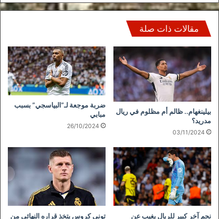
مقالات ذات صلة
ضربة موجعة لـ”البياسجي” بسبب
بيلينغهام.. ظالم أم مظلوم في ريال
مبابي
مدريد؟
26/10/2024
03/11/2024
نجم آخر كبير للريال يغيب عن
توني كروس يتخذ قراره النهائي من