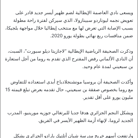
ويسعى نادي العاصمة الإيطالية لضم ظهير أيسر جديد قادر على
تعويض نجمه ليوناردو سبينازولا، الذي سيركن لفترة راحة مطولة
بسبب الإصابة التي تعرض لها مع منتخب إيطاليا خلال مواجهة بلجيكا،
ضمن منافسات ربع نهائي بطولة يورو 2020.
وذكرت الصحيفة الرياضية الإيطالية “لاجازيتا ديلو سبورت”، السبت،
أن النادي الألماني رفض المقترح الذي تقدم به روما من أجل استعارة
بن سبعيني لمدة عام وحيد.
وأكدت الصحيفة أن بروسيا مونشنجلادباخ أبدى استعداده للتفاوض
مع روما بخصوص صفقة بن سبعيني، حال تقدمه بعرض تبلغ قيمته 15
مليون يورو على أقل تقدير.
ويشكل النجم الجزائري هدفا جديا للبرتغالي جوزيه مورينيو، المدرب
الجديد لروما، لإنهاء أزمة الظهير الأيسر في الفريق.
وارتفعت أسهم خريج مدرسة شبان أتلتيك بارادو الجزائري بشكل