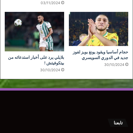
03/11/2024
حجام أساسيا ويقود يونغ بويز لفوز
بلايلي يرد على أخبار استدعائه من
جديد في الدوري السويسري
بيتكوفيتش !
30/10/2024
30/10/2024
تابعنا