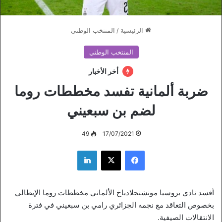
الرئيسية
/
المنتخب الوطني
المنتخب الوطني
أخر الأخبار
ضربة ألمانية تفسد مخططات روما
لضم بن سبعيني
49
17/07/2021
فيسبوك
‫X
لينكدإن
أفسد نادي بروسيا مونشنجلادباخ الألماني مخططات روما الإيطالي
بخصوص التعاقد مع نجمه الجزائري رامي بن سبعيني في فترة
الانتقالات الصيفية.