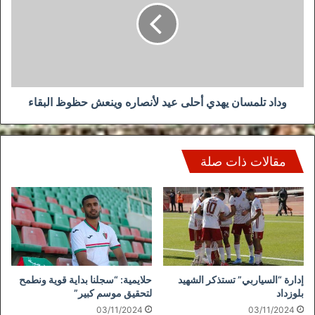
أحلى
عيد
لأنصاره
وينعش
حظوظ
البقاء
وداد تلمسان يهدي أحلى عيد لأنصاره وينعش حظوظ البقاء
مقالات ذات صلة
إدارة “السياربي” تستذكر الشهيد
حلايمية: “سجلنا بداية قوية ونطمح
بلوزداد
لتحقيق موسم كبير”
03/11/2024
03/11/2024