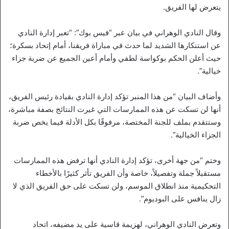
يتعرض لها الفريق.
وقال النادي الوهراني في بيان عبر “فيس بوك”: “تعبر إدارة النادي
عن استنكارها الشديد لما حدث في مباراة فريقنا، أمام إتحاد بسكرة؛
حيث أعلن الحكم بوكواسة لطفي وأمام أعين الجميع عن ضربة جزاء
خيالية”.
وأضاف البيان “من هذا المنبر تؤكد إدارة النادي بقيادة رئيس الفريق،
أنها لن تسكت عن هذه الممارسات التي غيرت النتائج بصفة مباشرة،
وستتقدم بملف للجنة المختصة، مرفوقًا بكل الأدلة فيما يخص ضربة
الجزاء الخيالية”.
وختم “من جهة أخرى، تؤكد إدارة النادي أنها ترفض هذه الممارسات
مستقبلاً جملة وتفصيلاً، خاصة وأن الفريق تأثر كثيرًا بالأخطاء
التحكيمية منذ انطلاق الموسم، ولن تسكت على حق الفريق الذي لا
زال ينافس على البوديوم”.
وتعرض النادي الوهراني، لهزيمة قاسية على يد مضيفه، اتحاد