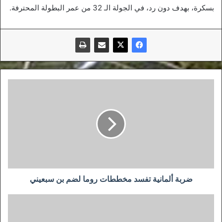
بسكرة، بهدف دون رد، في الجولة الـ 32 من عمر البطولة المحترفة.
ضربة
ألمانية
تفسد
مخططات
روما
لضم
بن
سبعيني
ضربة ألمانية تفسد مخططات روما لضم بن سبعيني
وداد
تلمسان
يهدي