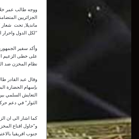
ووجه طالب عمر خلال
مانديلا, تحت شعار “
“لكل الدول واحرار ا
وأكد سفير الجمهوري
على خطى الزعيم الر
نظام المخزن ضد الد
وقال عبد القادر طال
بإسهام الحضارة البش
التعايش السلمي بين 
الثوار” في دعم حرك
كما اشار الى ان ال
و”حاول اقناع المخزن
جنوب افريقيا بالاعت