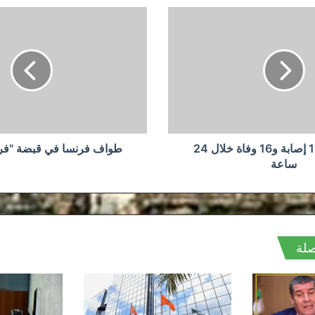
طواف
فرنسا
في
قبضة
"فريق
الإمارات"
كورونا : 1099 إصابة و16 وفاة خلال 24
طواف فرنسا في قبضة "فري
ساعة
صلة