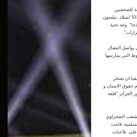
ة للصحفيين
الجزائريين المتضامنين مع كفاح الشعب الصحراوي, في اطار منتدى الذاكرة بمناسبة الذكرى 103 لميلاد نيلسون
ذجا” وجه تحية
ازات”.
ي يواصل النضال
وط التي يمارسها
يا ان تفتخر
م حقوق الانسان و
 الجزائر “قلعة
الشعب الصحراوي
لسلمية, قامت
 على تلاعبات