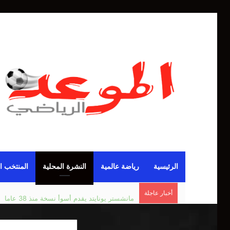
الرئيسية
رياضة عالمية
النشرة المحلية
المنتخب ا
أخبار عاجلة
مانشستر يونايتد يقدم أسوأ نسخة منذ 38 عاما