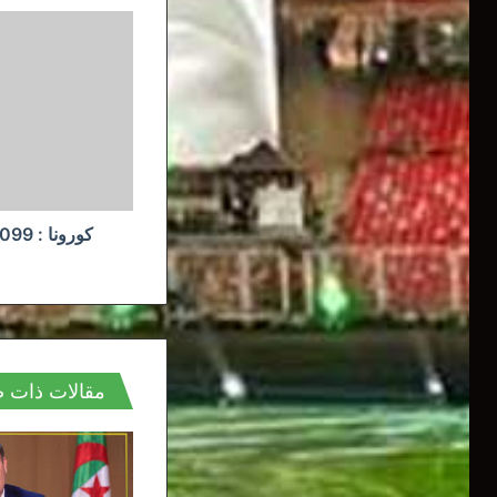
كورونا
:
1099
إصابة
و16
وفاة
خلال
24
ساعة
مقالات ذات 