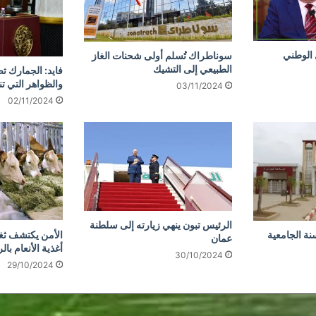
 الوطني
سوناطراك تُسلم أولى شحنات الغاز
الطبيعي إلى التشيك
فايد: الجمارك ت
والظواهر التي تن
03/11/2024
02/11/2024
الرئيس تبون ينهي زيارته إلى سلطنة
الأمن يكتشف ثغر
نة الجامعية
عمان
أغذية الأنعام با
30/10/2024
29/10/2024