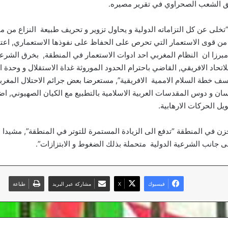
 الشعب الصحراوي في تقرير مصيره.
خلى عن كل التزاماته الدولية و يحاول تزوير و تحريف طبيعة النزاع من 
من قوى الاستعمار التي تحرص على الحفاظ على نفوذها الاستعماري, اعت
, مبرزا ان النظام المغربي احد ادوات الاستعمار في المنطقة, بخرق الشرعي
اتحاد الافريقي, القاضي باحترام الحدود الموروثة غداة الاستقلال و وحدة 
نسف خطة السلام الاممية الافريقية”, مستعرضا بعض جرائم الاحتلال المغ
ان و دوس المقدسات العربية الاسلامية بالتطبيع مع الكيان الصهيوني, اض
يل الحركات الارهابية.
زن في المنطقة “تدفع الى الزيادة المستمرة للتوتر في المنطقة”, مشيدا 
ى جانب الشرعية الدولية متحملة بذلك الضغوط و الابتزازات”.
فيسبوك
‫X
مشاركة عبر البريد
طباعة