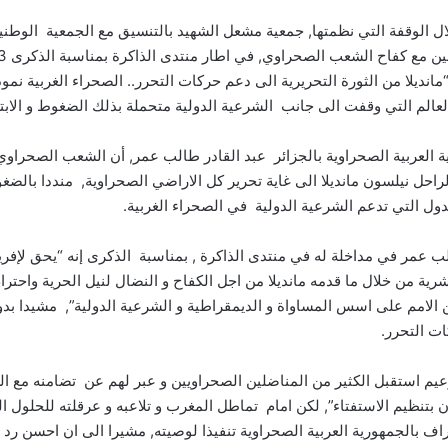
 الوقفة التي نظمتها, جمعية مشعل الشهيد بالتنسيق مع الجمعية الوطني
مانديلا من الثورة التحريرية الى دعم حركات التحرر.. الصحراء الغربية نمو
لعالم التي وقفت الى جانب الشرعية الدولية متحملة بذلك الضغوط و الابتز
ة العربية الصحراوية بالجزائر عبد القادر طالب عمر, أن الشعب الصحراو
احل نيلسون مانديلا الى غاية تحرير كل الاراضي الصحراوية, منددا بالضغ
ول التي تدعم الشرعية الدولية في الصحراء الغربية.
ب عمر في مداخلة له في منتدى الذاكرة , بمناسبة الذكرى إنه “يحق لإفريق
رية من خلال ما قدمه مانديلا من اجل الكفاح و النضال لنيل الحرية واحترا
الامم على اسس المساواة و الديمقراطية و الشرعية الدولية”, مشيدا بدور
ات التحرر.
زعيم استقبل الكثير من المناضلين الصحراويين و عبر لهم عن تضامنه مع 
 بتنظيم الاستفتاء”, لكن امام تماطل المغرب و تلاعبه و عرقلته للحلول ا
راف بالجمهورية العربية الصحراوية تنفيذا لوصيته, مشيرا الى ان احسن رد