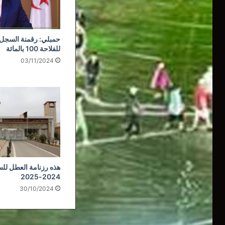
حمبلي: رقمنة السجل
للفلاحة 100 بالمائة
03/11/2024
هذه رزنامة العطل للس
2024-2025
30/10/2024