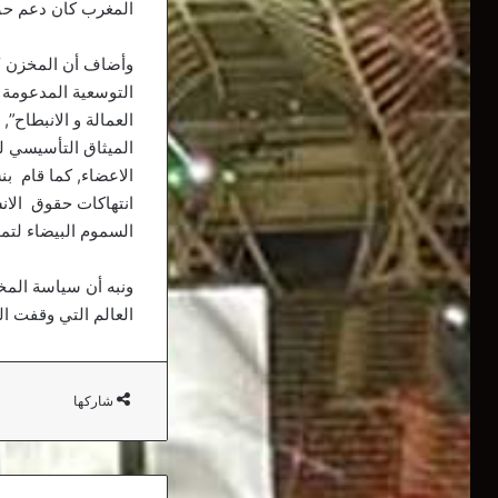
المغرب كان دعم حق
وأضاف أن المخزن “ت
التوسعية المدعومة 
العمالة و الانبطاح”
الميثاق التأسيسي لل
الاعضاء, كما قام ب
انتهاكات حقوق الانس
السموم البيضاء لتمو
ونبه أن سياسة المخ
العالم التي وقفت ال
شاركها