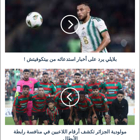
يرد
على
أخبار
استدعائه
من
بيتكوفيتش
!
بلايلي يرد على أخبار استدعائه من بيتكوفيتش !
مولودية
الجزائر
تكشف
أرقام
اللاعبين
في
منافسة
رابطة
الأبطال
مولودية الجزائر تكشف أرقام اللاعبين في منافسة رابطة
الأبطال